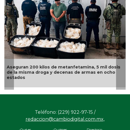
Aseguran 200 kilos de metanfetamina, 5 mil dosis
Se
de la misma droga y decenas de armas en ocho
fu
estados
o
Teléfono: (229) 922-97-15 /
redaccion@cambiodigital.com.mx,
¿Qué es
¿Quiénes
Directorio