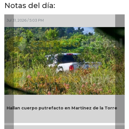
Notas del día:
Jul 31, 2026 / 5:03 PM
Ju
Mi
Hallan cuerpo putrefacto en Martínez de la Torre
Bi