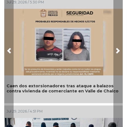
Jul 29, 2026 / 5:30 PM
Ju
Previous
Nex
Caen dos extorsionadores tras ataque a balazos
A
contra vivienda de comerciante en Valle de Chalco
ca
Jul 29, 2026 / 4:51 PM
Ju