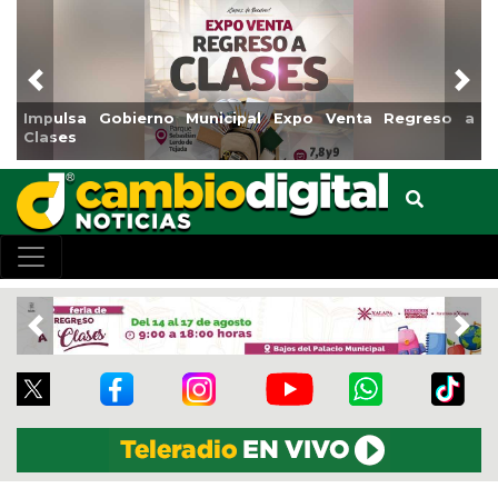
Previous
Nex
Impulsa Gobierno Municipal Expo Venta Regreso a
Re
Clases
Ce
Previous
Nex