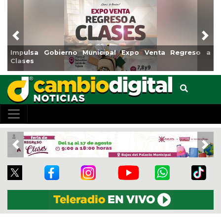
Previous
Nex
mpulsa Gobierno Municipal Expo Venta Regreso a
Reabr
lases
Cent
Previous
Nex