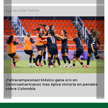
Ago 
Ago 06, 2026 / 11:15 PM
Con
tel
¡Tetracampeonas! México gana oro en
Centroamericanos tras épica victoria en penales
sobre Colombia