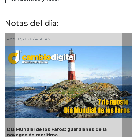
Notas del día:
Ago 07, 2026 / 4:30 AM
Ago 
Día Mundial de los Faros: guardianes de la
Hab
navegación marítima
exi