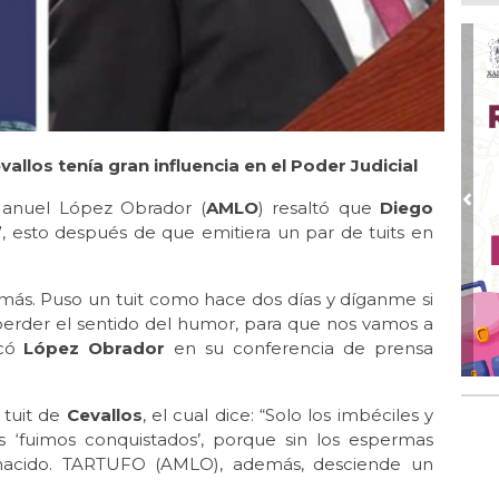
Boc
Ago
Lo
ame
Ago
La
los tenía gran influencia en el Poder Judicial
Nac
Manuel López Obrador (
AMLO
) resaltó que
Diego
Ago
Pre
¿C
”, esto después de que emitiera un par de tuits en
Ago
Con
r más. Puso un tuit como hace dos días y díganme si
erder el sentido del humor, para que nos vamos a
Ago
Re
acó
López Obrador
en su conferencia de prensa
en 
Ago
 tuit de
Cevallos
, el cual dice: “Solo los imbéciles y
Cer
 ‘fuimos conquistados’, porque sin los espermas
nacido. TARTUFO (AMLO), además, desciende un