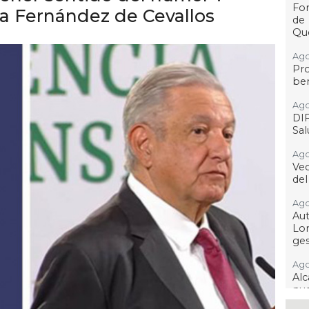
For
a Fernández de Cevallos
de
Qu
Ago
Pr
ben
Ago
DI
Sa
Ago
Ve
del
Ago
Au
Lo
ges
Ago
Alc
nu
ima