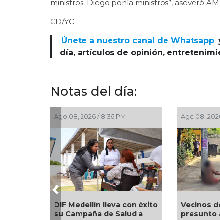
ministros. Diego ponía ministros”, aseveró AM
CD/YC
Únete a nuestro canal de Whatsapp
día, artículos de opinión, entretenim
Notas del día:
Ago 08, 2026 / 7:06 PM
Ago 08, 2026 / 7:00 PM
Previous
Vecinos detienen a
presunto acosador en
Autoridades munici