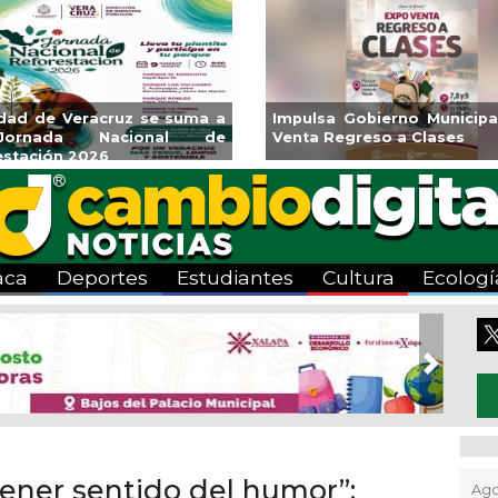
acoalcos la
Invita Ayuntamiento de Veracruz
Apl
ímpica Zona
a Temporada de Artes “Escena
Tand
Viva”
aca
Deportes
Estudiantes
Cultura
Ecologí
Next
tener sentido del humor”:
Ago