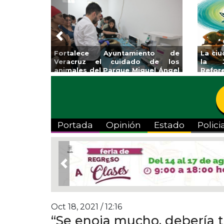
Previous
Impulsa Gobierno Municipal Expo
Reabrirá Coatz
Venta Regreso a Clases
Alberca Semiol
Centro
Portada
Opinión
Estado
Polici
Previous
Oct 18, 2021 / 12:16
“Se enoja mucho, debería 