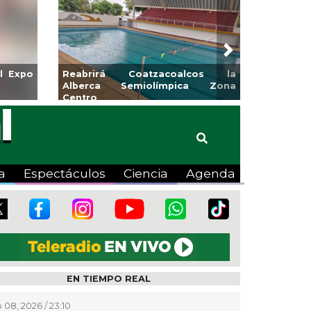
Next
icará CMAS el Programa de
Guarniciones y banquetas
eo durante agosto
colonia El Mango en Pán
a
Espectáculos
Ciencia
Agenda
EN TIEMPO REAL
 08, 2026 / 23:10