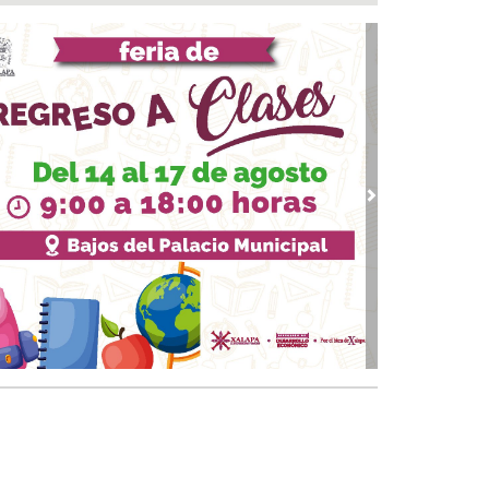
a del Río
 08, 2026 / 16:53
calizan una cartulina con mensajes
nazantes en Papantla!!!
 08, 2026 / 16:45
 ciudad de Veracruz se suma a la Jornada
ional de Reforestación 2026
 08, 2026 / 16:34
vious
Next
on o sin espuma?
 08, 2026 / 16:33
trol y confianza:la prueba de la seguridad
 08, 2026 / 15:34
sguarda Ayuntamiento de Veracruz a canino
situación de riesgo en zona norte de la ciudad
 08, 2026 / 15:10
veza: cinco siglos de historia en nuestro país