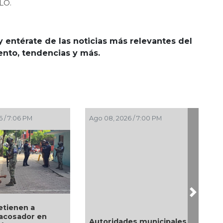
LO.
y entérate de las noticias más relevantes del
iento, tendencias y más.
Ago 08, 2026 / 6:55 PM
Ago 08, 2026 / 4:3
Next
Alcaldesa Maryjose
Gamboa Torales presenta
¿Con o sin es
pales