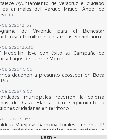
talece Ayuntamiento de Veracruz el cuidado
 los animales del Parque Miguel Ángel de
evedo
 08, 2026 / 21:34
ograma de Vivienda para el Bienestar
eficiará a 12 millones de familias: Sheinbaum
 08, 2026 / 20:36
F Medellín lleva con éxito su Campaña de
lud a Lagos de Puente Moreno
 08, 2026 / 19:06
cinos detienen a presunto acosador en Boca
 Río
 08, 2026 / 19:00
toridades municipales recorren la colonia
mas de Casa Blanca; dan seguimiento a
tiones ciudadanas en territorio
 08, 2026 / 18:55
aldesa Maryjose Gamboa Torales presenta 17
evos módulos comerciales para mejorar la
gen de las playas e impulsar la economía de
LEER +