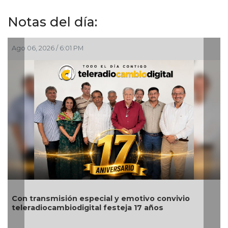
Notas del día:
go 06, 2026 / 6:01 PM
Ago 06
Nahl
on transmisión especial y emotivo convivio
para
eleradiocambiodigital festeja 17 años
regi