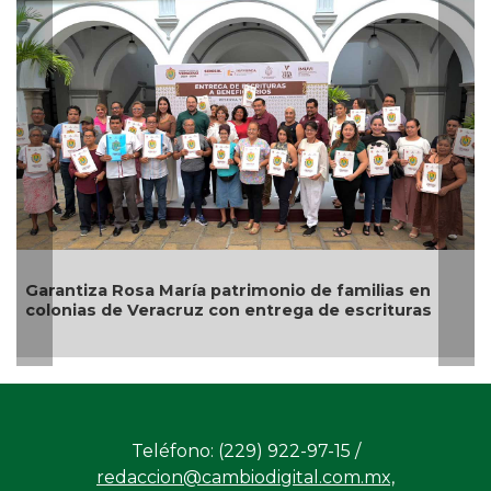
arantiza Rosa María patrimonio de familias en
Desc
olonias de Veracruz con entrega de escrituras
alca
Teléfono: (229) 922-97-15 /
redaccion@cambiodigital.com.mx,