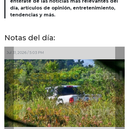
entérate de las noticias más relevantes del
día, artículos de opinión, entretenimiento,
tendencias y más.
Notas del día:
Jul 31, 2026 / 5:03 PM
Jul