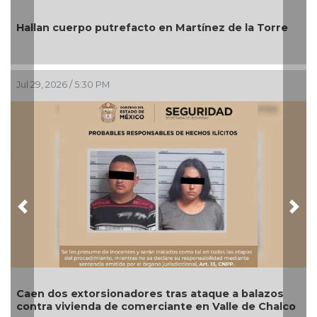
Mi
Hallan cuerpo putrefacto en Martínez de la Torre
Bi
Jul 29, 2026 / 5:30 PM
Jul
Previous
Nex
Caen dos extorsionadores tras ataque a balazos
As
contra vivienda de comerciante en Valle de Chalco
ca