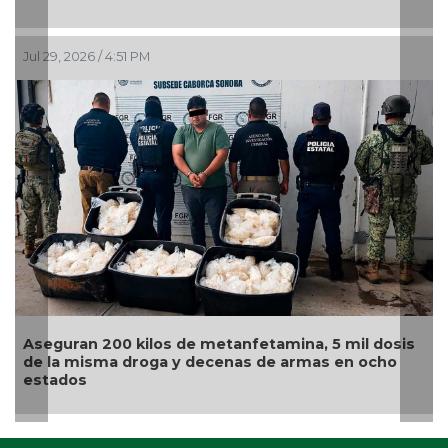
Jul 29, 2026 / 4:51 PM
Jul
Aseguran 200 kilos de metanfetamina, 5 mil dosis
Sen
de la misma droga y decenas de armas en ocho
fu
estados
or