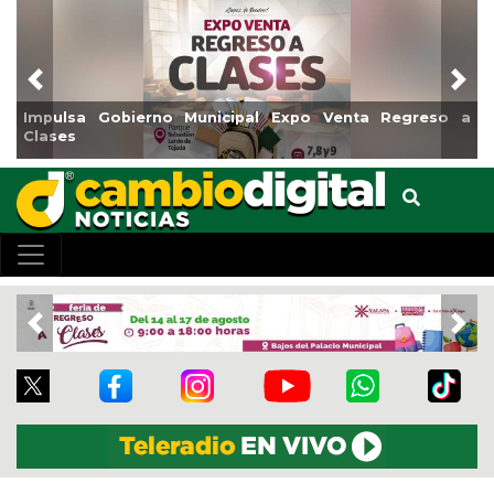
Previous
Nex
Impulsa Gobierno Municipal Expo Venta Regreso a
Rea
Clases
Cen
Previous
Nex