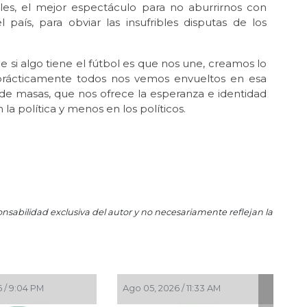
iles, el mejor espectáculo para no aburrirnos con
La 
país, para obviar las insufribles disputas de los
Ene 
Lo
 si algo tiene el fútbol es que nos une, creamos lo
Dic 
prácticamente todos nos vemos envueltos en esa
Sí 
de masas, que nos ofrece la esperanza e identidad
Oct 
la política y menos en los políticos.
El 
del
Sep 
Ay
Ago 
El
onsabilidad exclusiva del autor y no necesariamente reflejan la
Jul 
¿En
May
La 
 / 9:04 PM
Ago 05, 2026 / 11:33 AM
May 