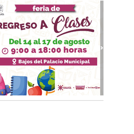
banalidad del mal vive entre nosotros
10, 2023 / 12:26
guerra sin fin en Oriente Medio
09, 2023 / 11:09
re la desconfianza y el conformismo
 12, 2023 / 23:09
ndremos Presidenta
vious
Next
 07, 2023 / 13:22
solución contra el dedazo
 02, 2023 / 18:27
ros de texto para conservadores
18, 2023 / 14:33
 fenómeno Xóchitl: ¿Riesgo calculado de
LO?
13, 2023 / 23:15
banalización de la política
 26, 2023 / 20:54
 "ante precampañas" y el reto a la autoridad