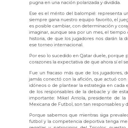
pugna en una nación polarizada y dividida.
Ese es el mérito del balompié: representa un
siempre gana nuestro equipo favorito, el ju
es posible cambiar, con determinación y coraje,
imaginar, aunque sea por un mes, el tiempo 
historia, de que los jugadores nos darán la 
ese torneo internacional.
Por eso lo sucedido en Qatar duele, porque 
corazones la expectativa de que ahora sí el s
Fue un fracaso más que de los jugadores, d
jamás conectó con la afición, que actuó con 
idóneos o de plantear la estrategia en cada 
de los responsables de la debacle y de esta 
importante: Mikel Arriola, presidente de la
Mexicana de Futbol, son tan responsables y 
Porque sabemos que mientras siga prevaleci
futbol y la competencia deportiva tenga me
regalías y patrocinios del Tricolor, nuestr