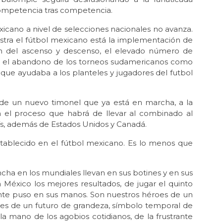
ele
competencia tras competencia.
Jun 
xicano a nivel de selecciones nacionales no avanza.
Luc
stra el fútbol mexicano está la implementación de
ón del ascenso y descenso, el elevado número de
May 
La 
a o el abandono de los torneos sudamericanos como
que ayudaba a los planteles y jugadores del futbol
Abr 
Ód
 de un nuevo timonel que ya está en marcha, a la
Abr 
ra el proceso que habrá de llevar al combinado al
Mil
ís, además de Estados Unidos y Canadá.
Abr 
La 
stablecido en el fútbol mexicano. Es lo menos que
Mé
Mar 
cha en los mundiales llevan en sus botines y en sus
En
a México los mejores resultados, de jugar el quinto
Feb
ente puso en sus manos. Son nuestros héroes de un
¿Ci
ones de un futuro de grandeza, símbolo temporal de
 la mano de los agobios cotidianos, de la frustrante
Feb 