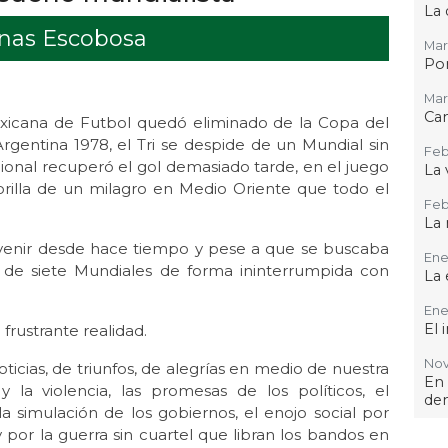
La 
enas Escobosa
Mar
Por
Mar 
Ca
Mexicana de Futbol quedó eliminado de la Copa del
gentina 1978, el Tri se despide de un Mundial sin
Feb
ional recuperó el gol demasiado tarde, en el juego
La 
orilla de un milagro en Medio Oriente que todo el
Feb 
La 
a venir desde hace tiempo y pese a que se buscaba
Ene 
ha de siete Mundiales de forma ininterrumpida con
La 
Ene
El 
frustrante realidad.
Nov 
icias, de triunfos, de alegrías en medio de nuestra
En
 la violencia, las promesas de los políticos, el
de
a simulación de los gobiernos, el enojo social por
y por la guerra sin cuartel que libran los bandos en
Oct 