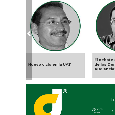
Previous
El debate 
Nuevo ciclo en la UAT
de los De
Audiencia
Te
¿Qué es
/
CD?