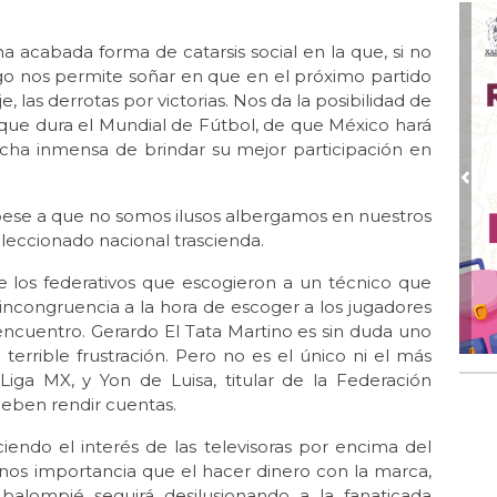
La 
Oct 
a acabada forma de catarsis social en la que, si no
La 
ego nos permite soñar en que en el próximo partido
 las derrotas por victorias. Nos da la posibilidad de
Oct 
Ent
que dura el Mundial de Fútbol, de que México hará
dicha inmensa de brindar su mejor participación en
Sep
Te
Pre
pese a que no somos ilusos albergamos en nuestros
Sep
eleccionado nacional trascienda.
La 
Ago
e los federativos que escogieron a un técnico que
Lib
incongruencia a la hora de escoger a los jugadores
encuentro. Gerardo El Tata Martino es sin duda uno
Jul 
terrible frustración. Pero no es el único ni el más
El
AM
 Liga MX, y Yon de Luisa, titular de la Federación
deben rendir cuentas.
Jul 
La 
endo el interés de las televisoras por encima del
nos importancia que el hacer dinero con la marca,
Jun
o balompié seguirá desilusionando a la fanaticada
Las