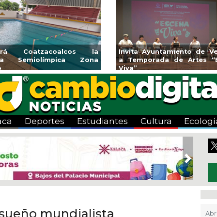
rirá Coatzacoalcos la
Invita Ayuntamiento de Ve
rca Semiolímpica Zona
a Temporada de Artes “
o
Viva”
aca
Deportes
Estudiantes
Cultura
Ecologí
Next
 sueño mundialista
Abr 