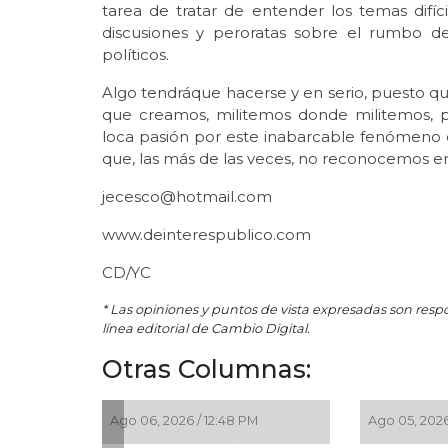
tarea de tratar de entender los temas difíc
discusiones y peroratas sobre el rumbo del 
políticos.
Algo tendráque hacerse y en serio, puesto que
que creamos, militemos donde militemos, 
loca pasión por este inabarcable fenómeno 
que, las más de las veces, no reconocemos en 
jecesco@hotmail.com
www.deinterespublico.com
CD/YC
* Las opiniones y puntos de vista expresadas son resp
línea editorial de Cambio Digital.
Otras Columnas:
Ago 06, 2026 / 12:48 PM
Ago 05, 2026