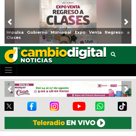
Previous
Nex
erno Municipal Expo Venta Regreso a
Reabrirá Coatzaco
Centro
Previous
Nex