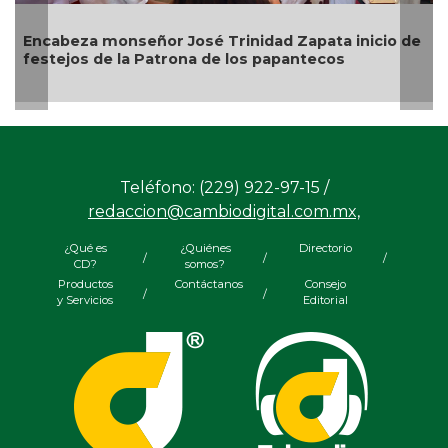
Encabeza monseñor José Trinidad Zapata inicio de
festejos de la Patrona de los papantecos
Teléfono: (229) 922-97-15 /
redaccion@cambiodigital.com.mx,
¿Qué es
¿Quiénes
Directorio
/
/
/
CD?
somos?
Productos
Contáctanos
Consejo
/
/
y Servicios
Editorial