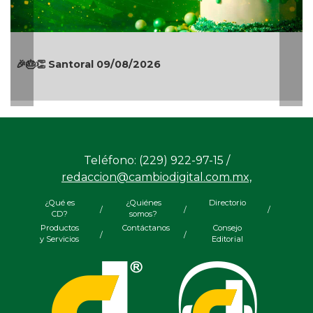
🎉🎂👏 Santoral 09/08/2026
Teléfono: (229) 922-97-15 /
redaccion@cambiodigital.com.mx,
¿Qué es
¿Quiénes
Directorio
/
/
/
CD?
somos?
Productos
Contáctanos
Consejo
/
/
y Servicios
Editorial