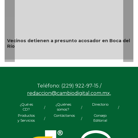
Vecinos detienen a presunto acosador en Boca del
Río
Teléfono: (229) 922-97-15 /
redaccion@cambiodigital.com.mx,
¿Qué es
¿Quiénes
Directorio
/
/
/
CD?
somos?
Productos
Contáctanos
Consejo
/
/
y Servicios
Editorial