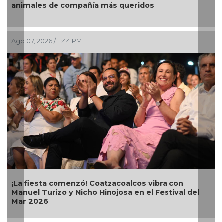
animales de compañía más queridos
de
Ago 07, 2026 / 11:44 PM
Ago
¡La fiesta comenzó! Coatzacoalcos vibra con
Al
Manuel Turizo y Nicho Hinojosa en el Festival del
Bu
Mar 2026