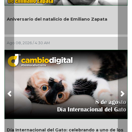
En
Aniversario del natalicio de Emiliano Zapata
de
Ago 08, 2026 / 4:30 AM
Ago
Previous
Nex
Día Internacional del Gato: celebrando a uno de los
San