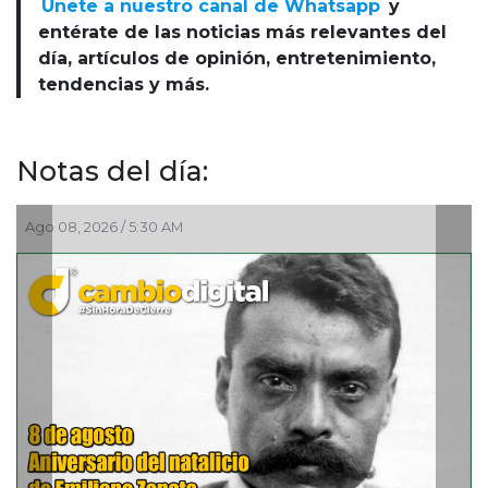
Únete a nuestro canal de Whatsapp
y
entérate de las noticias más relevantes del
día, artículos de opinión, entretenimiento,
tendencias y más.
Notas del día:
Ago 08, 2026 / 5:30 AM
Ago