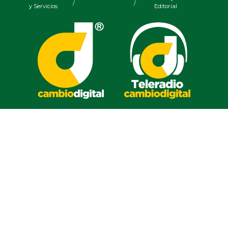
Y... Si sí ?
Teléfono: (229) 922-97-15 /
redaccion@cambiodigital.com.mx,
¿Qué es
¿Quiénes
Directorio
/
/
/
CD?
somos?
Productos
Contáctanos
Consejo
/
/
y Servicios
Editorial