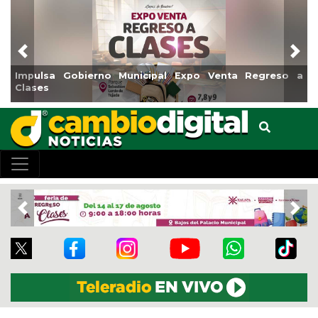
Previous
Nex
Reabrirá Coatzacoalcos la Alberca Semiolímpica Zona
Centro
Previous
Nex