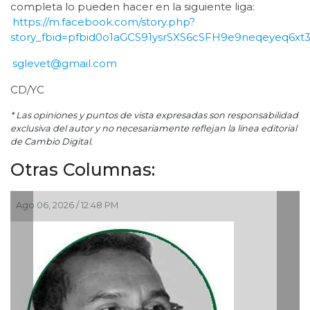
completa lo pueden hacer en la siguiente liga:
https://m.facebook.com/story.php?
story_fbid=pfbid0o1aGCS91ysrSXS6cSFH9e9neqeyeq6xt
sglevet@gmail.com
CD/YC
* Las opiniones y puntos de vista expresadas son responsabilidad
exclusiva del autor y no necesariamente reflejan la línea editorial
de Cambio Digital.
Otras Columnas:
Ago 05, 2026 / 9:42 AM