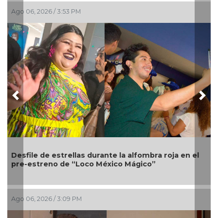
go 06, 2026 / 3:53 PM
Ago 0
Previous
Nex
esfile de estrellas durante la alfombra roja en el
Mela
re-estreno de “Loco México Mágico”
gira
go 06, 2026 / 3:09 PM
Ago 03