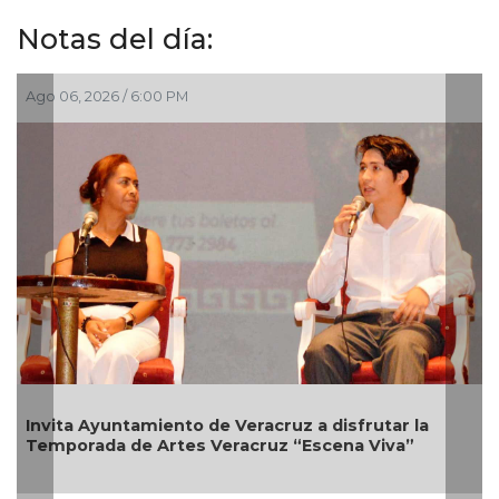
Notas del día:
go 06, 2026 / 6:00 PM
Ago 06
nvita Ayuntamiento de Veracruz a disfrutar la
Tras
emporada de Artes Veracruz “Escena Viva”
venía