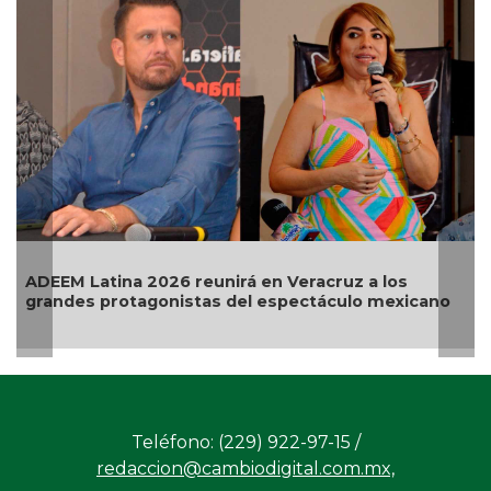
DEEM Latina 2026 reunirá en Veracruz a los
Arian
randes protagonistas del espectáculo mexicano
term
Teléfono: (229) 922-97-15 /
redaccion@cambiodigital.com.mx,