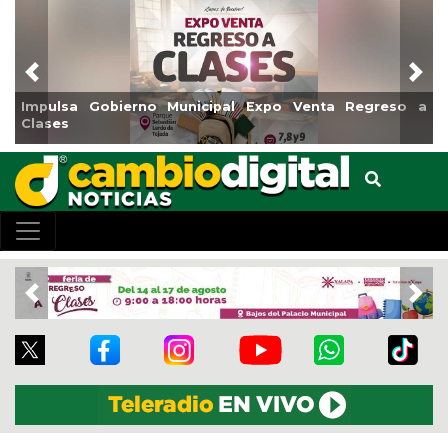
Previous
Nex
mpulsa Gobierno Municipal Expo Venta Regreso a
Reabr
lases
Cent
Previous
Nex