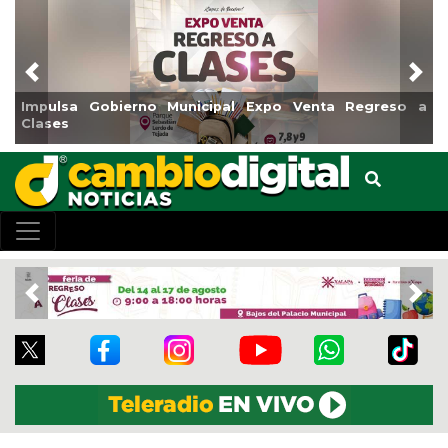
Previous
Nex
Impulsa Gobierno Municipal Expo Venta Regreso a
Rea
Clases
Cen
Previous
Nex