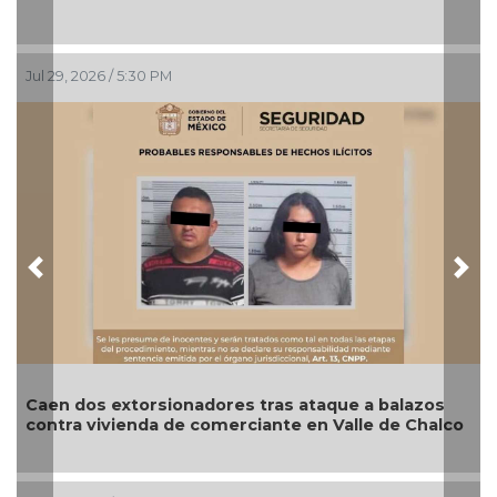
Jul 29, 2026 / 5:30 PM
Jul
Previous
Nex
Caen dos extorsionadores tras ataque a balazos
As
contra vivienda de comerciante en Valle de Chalco
ca