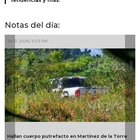
tendencias y más.
Notas del día:
Jul 31, 2026 / 5:03 PM
Jul
Mi
Hallan cuerpo putrefacto en Martínez de la Torre
Bi