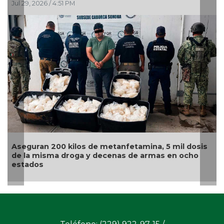
Jul 29, 2026 / 4:51 PM
Jul
Aseguran 200 kilos de metanfetamina, 5 mil dosis
Sen
de la misma droga y decenas de armas en ocho
fu
estados
or