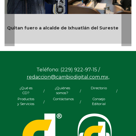
En Rincón de la Marquesa hubo
Ixhuatlán del Sureste
por representar riesgos; no es 
Teléfono: (229) 922-97-15 /
redaccion@cambiodigital.com.mx,
¿Qué es
¿Quiénes
Directorio
/
/
/
CD?
somos?
Productos
Contáctanos
Consejo
/
/
y Servicios
Editorial