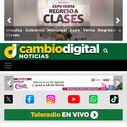
Previous
Nex
al Expo Venta Regreso a
Reabrirá Coatzacoalcos la Alb
Centro
Previous
Nex