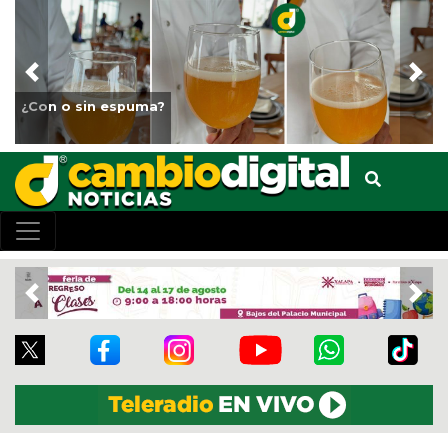
Previous
Nex
Fortalece Ayuntamiento de Veracruz el cuidado de los
animales del Parque Miguel Ángel de Quevedo
Previous
Nex