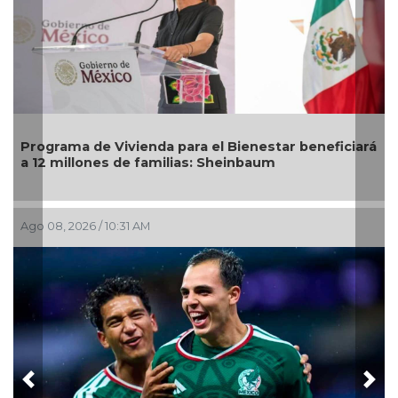
ará
DIF Poza Rica lleva sabor y bienestar a los adultos
mayores con "Sazón y corazón"
Ago 05, 2026 / 2:59 PM
Previous
Nex