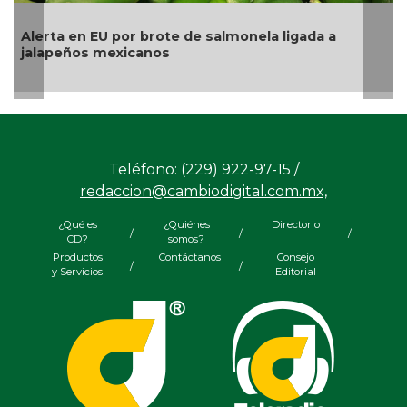
La UNAM analiza sanción de hasta 20 millones de
pesos a Territorium Life
Teléfono: (229) 922-97-15 /
redaccion@cambiodigital.com.mx,
¿Qué es
¿Quiénes
Directorio
/
/
/
CD?
somos?
Productos
Contáctanos
Consejo
/
/
y Servicios
Editorial