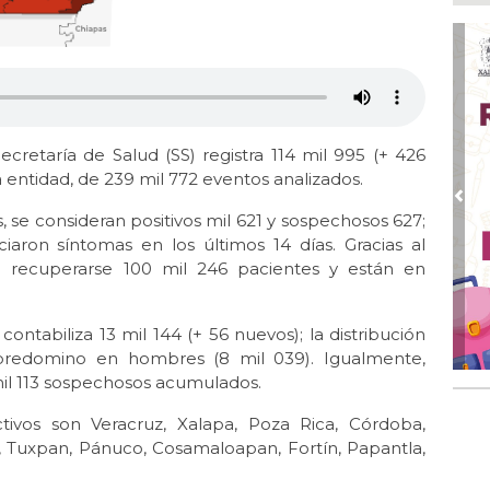
Ago
¡L
Man
Ma
Ago
En 
Secretaría de Salud (SS) registra 114 mil 995 (+ 426
20 
entidad, de 239 mil 772 eventos analizados.
Ago
Pre
San
, se consideran positivos mil 621 y sospechosos 627;
de 
ciaron síntomas en los últimos 14 días. Gracias al
 recuperarse 100 mil 246 pacientes y están en
Ago
Al
Bug
ontabiliza 13 mil 144 (+ 56 nuevos); la distribución
predomino en hombres (8 mil 039). Igualmente,
 mil 113 sospechosos acumulados.
ivos son Veracruz, Xalapa, Poza Rica, Córdoba,
e, Tuxpan, Pánuco, Cosamaloapan, Fortín, Papantla,