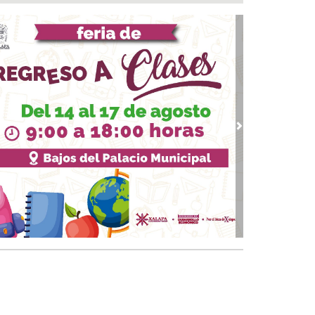
 07, 2026 / 23:44
a fiesta comenzó! Coatzacoalcos vibra con
uel Turizo y Nicho Hinojosa en el Festival del
r 2026
 07, 2026 / 23:36
marcha trabajos de rehabilitación en avenida
de Noviembre; habrá reducción a un carril
 07, 2026 / 22:31
vious
Next
 Andrés Tuxtla alista su Festival Internacional
Globos de Papel
 07, 2026 / 20:42
calde Samuel Acosta inaugura la calle
ambilias en El Tejar