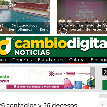
nes y banquetas para la
Emprendedores de Xala
l Mango en Pánuco
exponen en Mercadi
Bicentenario
aca
Deportes
Estudiantes
Cultura
Ecologí
Next
26 contagios y 56 decesos
Ago