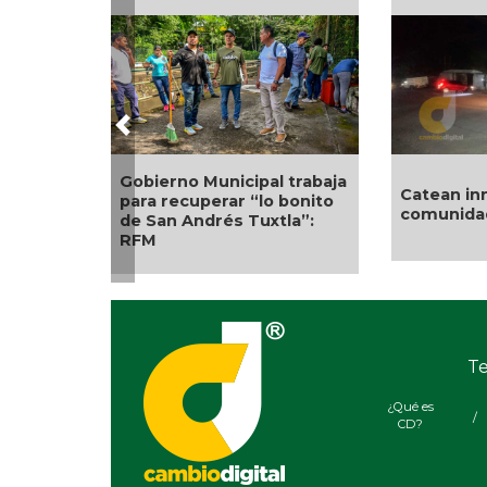
Previous
📰Síntesis Legislativa
¡Buen día! Excelente
Nacional 08/08/2026
sábado, así amaneci
Cambio Digital 👍🏻
Te
¿Qué es
/
CD?