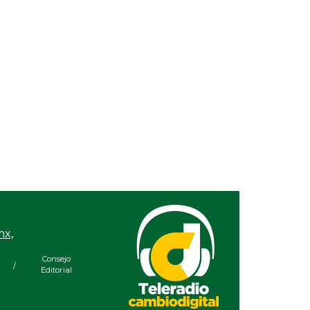
ral 08/08/2026
mx,
Consejo
/
Editorial