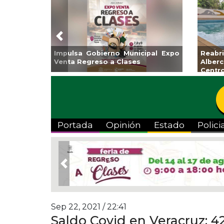
Previous
 Veracruz
Aplicará CMAS el Programa de
Guarnicio
 “Escena
Tandeo durante agosto
colonia E
Portada
Opinión
Estado
Polici
Previous
Sep 22, 2021 / 22:41
Saldo Covid en Veracruz: 4