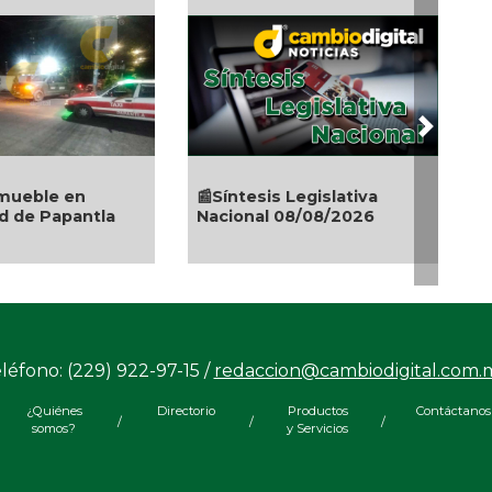
Next
6 reveladoras frases sobre
🎉🎂👏 Santo
el sexo
ó
léfono: (229) 922-97-15 /
redaccion@cambiodigital.com.
¿Quiénes
Directorio
Productos
Contáctanos
/
/
/
somos?
y Servicios