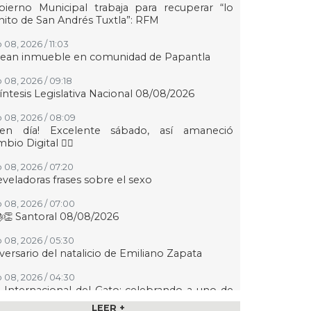
ierno Municipal trabaja para recuperar “lo
ito de San Andrés Tuxtla”: RFM
 08, 2026 / 11:03
tean inmueble en comunidad de Papantla
 08, 2026 / 09:18
íntesis Legislativa Nacional 08/08/2026
 08, 2026 / 08:09
uen día! Excelente sábado, así amaneció
bio Digital 👍🏻
 08, 2026 / 07:20
eveladoras frases sobre el sexo
 08, 2026 / 07:00
👏 Santoral 08/08/2026
 08, 2026 / 05:30
versario del natalicio de Emiliano Zapata
 08, 2026 / 04:30
 Internacional del Gato: celebrando a uno de
 animales de compañía más queridos
LEER +