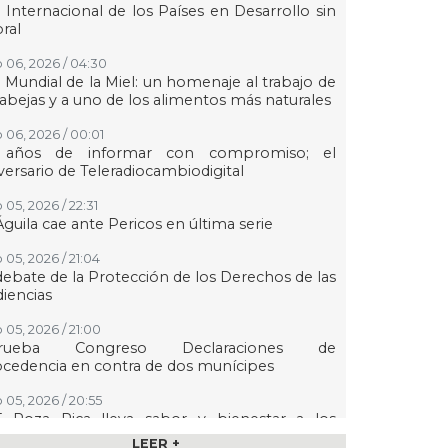
 Internacional de los Países en Desarrollo sin
oral
 06, 2026 / 04:30
 Mundial de la Miel: un homenaje al trabajo de
 abejas y a uno de los alimentos más naturales
 06, 2026 / 00:01
 años de informar con compromiso; el
versario de Teleradiocambiodigital
 05, 2026 / 22:31
Águila cae ante Pericos en última serie
 05, 2026 / 21:04
debate de la Protección de los Derechos de las
iencias
 05, 2026 / 21:00
rueba Congreso Declaraciones de
cedencia en contra de dos munícipes
 05, 2026 / 20:55
F Poza Rica lleva sabor y bienestar a los
ltos mayores con "Sazón y corazón"
LEER +