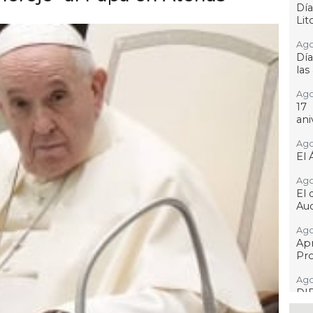
Día
Lit
Ago
Día
las
Ago
17
ani
Ago
El 
Ago
El 
Aud
Ago
Ap
Pro
Ago
DI
adu