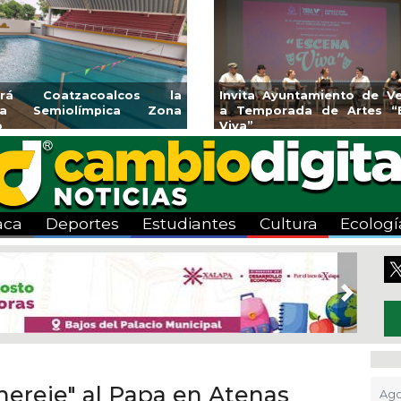
rirá Coatzacoalcos la
Invita Ayuntamiento de Ve
rca Semiolímpica Zona
a Temporada de Artes “
o
Viva”
aca
Deportes
Estudiantes
Cultura
Ecologí
Next
hereje" al Papa en Atenas
Ago