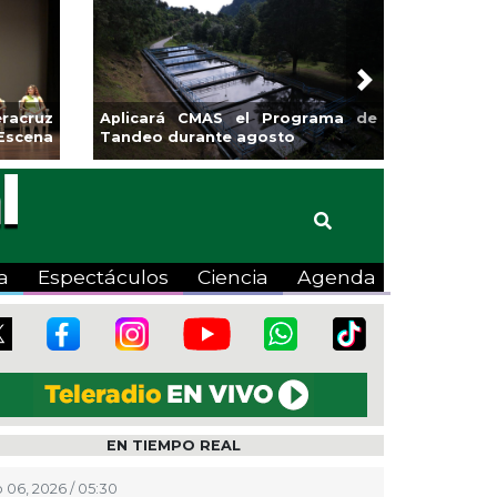
Next
racruz
Aplicará CMAS el Programa de
Escena
Tandeo durante agosto
a
Espectáculos
Ciencia
Agenda
EN TIEMPO REAL
 06, 2026 / 05:30