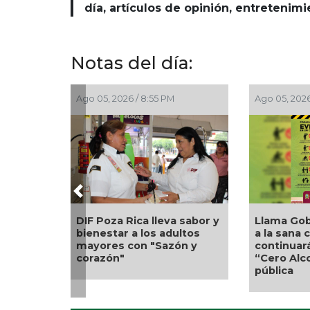
día, artículos de opinión, entretenim
Notas del día:
Ago 05, 2026 / 8:55 PM
Ago 05, 2026
Previous
DIF Poza Rica lleva sabor y
Llama Gob
bienestar a los adultos
a la sana 
mayores con "Sazón y
continuar
corazón"
“Cero Alco
pública