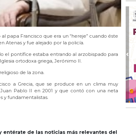
Ago
Qui
Ago
Enc
de 
 al papa Francisco que era un “hereje” cuando éste
n Atenas y fue alejado por la policía.
Ago
Ent
do el pontífice estaba entrando al arzobispado para
cre
Pre
 Iglesia ortodoxa griega, Jerónimo II.
Ago
En 
religioso de la zona.
por
ncisco a Grecia, que se produce en un clima muy
Ago
a Juan Pablo II en 2001 y que contó con una neta
Alc
s y fundamentalistas.
y entérate de las noticias más relevantes del