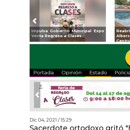
Previous
Impulsa Gobierno Municipal Expo
Reab
Venta Regreso a Clases
Albe
Centr
Portada
Opinión
Estado
Polici
Previous
Dic 04, 2021 / 15:29
Sacerdote ortodoxo gritó "