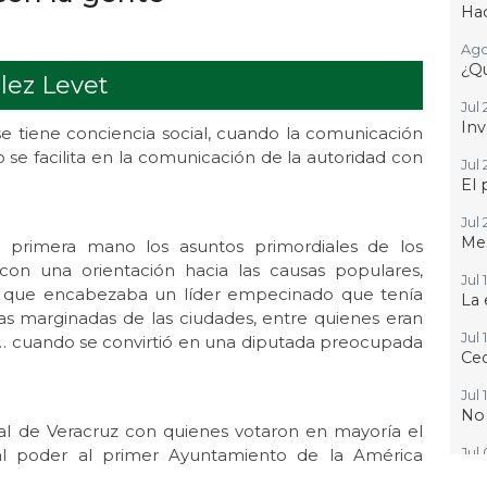
Hac
Ago
¿Qu
lez Levet
Jul 
Inv
se tiene conciencia social, cuando la comunicación
 se facilita en la comunicación de la autoridad con
Jul 
El 
Jul 
Mes
primera mano los asuntos primordiales de los
con una orientación hacia las causas populares,
Jul 
 que encabezaba un líder empecinado que tenía
La 
as marginadas de las ciudades, entre quienes eran
Jul 
icia… cuando se convirtió en una diputada preocupada
Ced
Jul 
No
pal de Veracruz con quienes votaron en mayoría el
l poder al primer Ayuntamiento de la América
Jul
Que