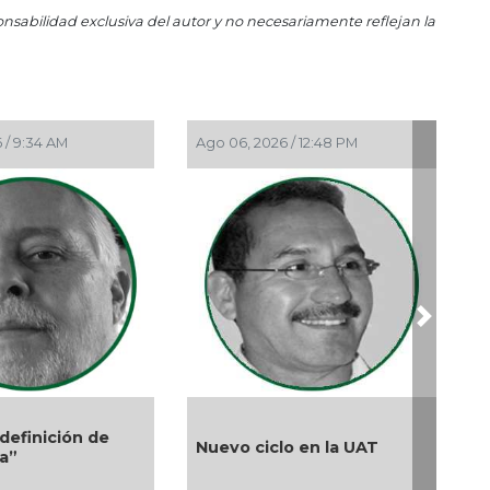
onsabilidad exclusiva del autor y no necesariamente reflejan la
May
El 
Abr
Gri
 / 9:34 AM
Ago 06, 2026 / 12:48 PM
Abr
La 
Abr
Dem
Abr 
La 
Abr
Next
Ros
Abr
Ord
Abr
definición de
Nuevo ciclo en la UAT
Sol
ta”