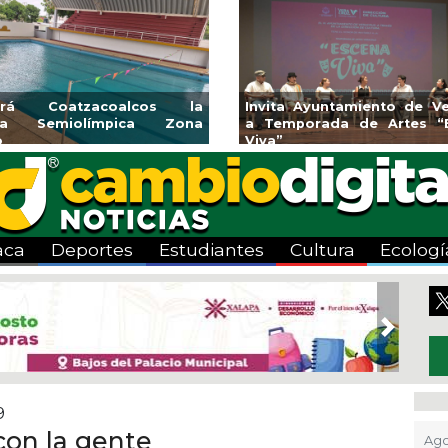
rirá Coatzacoalcos la
Invita Ayuntamiento de Ve
rca Semiolímpica Zona
a Temporada de Artes “
o
Viva”
aca
Deportes
Estudiantes
Cultura
Ecologí
Next
9
con la gente
Ago