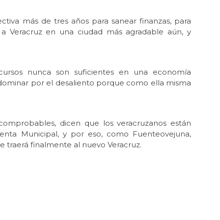
Un
ctiva más de tres años para sanear finanzas, para
Jun 
ir a Veracruz en una ciudad más agradable aún, y
El
Jun
Hue
cursos nunca son suficientes en una economía
May 
 dominar por el desaliento porque como ella misma
En 
May
Reg
as comprobables, dicen que los veracruzanos están
May 
denta Municipal, y por eso, como Fuenteovejuna,
La 
e traerá finalmente al nuevo Veracruz.
May 
Ros
May
Per
May
Las