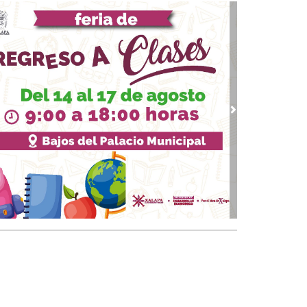
07, 2026 / 09:33
upo MAS contra Veracruz
 03, 2026 / 09:38
quinto partido
02, 2026 / 09:16
gar a los 74
vious
Next
01, 2026 / 09:33
 piernas nacionales se han cubierto de gloria
 30, 2026 / 09:28
quinto juego
25, 2026 / 10:31
 de cal: México va bien en el Mundial
 24, 2026 / 09:53
Papa y el arzobispo
 22, 2026 / 09:24
 del Padre
18, 2026 / 09:23