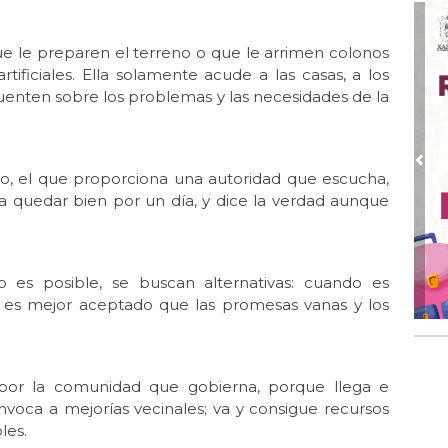
Jul 
Gr
e le preparen el terreno o que le arrimen colonos
tificiales. Ella solamente acude a las casas, a los
Jul
El 
cuenten sobre los problemas y las necesidades de la
Jul 
Lle
Pre
ivio, el que proporciona una autoridad que escucha,
Jul 
Las
 quedar bien por un día, y dice la verdad aunque
Jun
El 
es posible, se buscan alternativas: cuando es
Jun 
e es mejor aceptado que las promesas vanas y los
Una
Jun
El 
 por la comunidad que gobierna, porque llega e
Jun
voca a mejorías vecinales; va y consigue recursos
Día
les.
Jun 