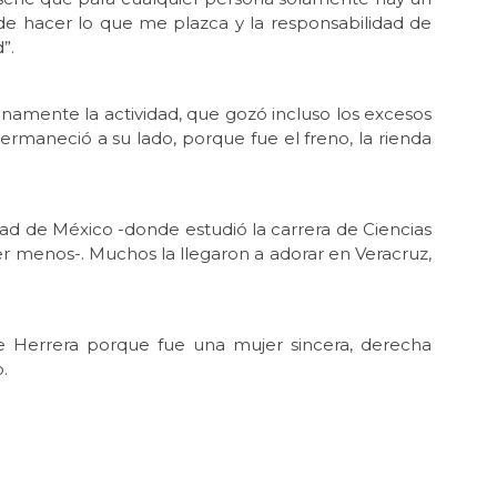
Un
de hacer lo que me plazca y la responsabilidad de
”.
Jun 
El
namente la actividad, que gozó incluso los excesos
Jun
Hue
maneció a su lado, porque fue el freno, la rienda
May 
En 
ad de México -donde estudió la carrera de Ciencias
May
ser menos-. Muchos la llegaron a adorar en Veracruz,
Reg
May
Ros
e Herrera porque fue una mujer sincera, derecha
May 
.
La 
May 
Ros
May
Per