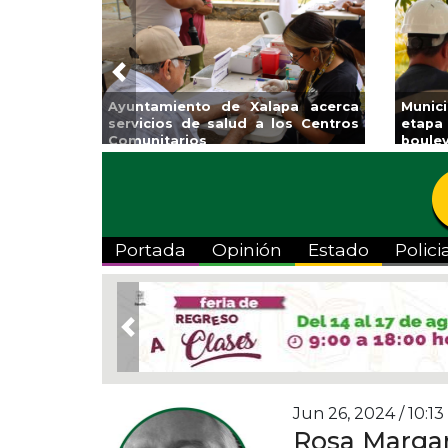
Previous
Ayuntamiento de Xalapa acerca
Municipi
servicios de salud a los Centros
etapa de
Comunitarios
boulevard
Portada
Opinión
Estado
Polici
Previous
Jun 26, 2024 / 10:13
Rosa Margar