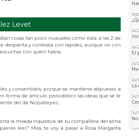
Hac
Ago
¿Qu
lez Levet
Jul 
Inv
dían cosas tan poco inusuales como ésta: a las 2 de
que despierta y contesta con rapidez, aunque no con
Jul 
 escuchar con quién habla.
El 
Jul 
Mes
Jul 
La 
iles y consentidos, porque se mantiene dispuesto a
n forma de artículo periodístico las ideas que se le
Jul 
Ced
 mente del de Nopaltepec.
Jul 
No
orta la mirada inquisitiva de su compañera del alma
ieres leer? Mira, te voy a pasar a Rosa Margarita
Jul
Que