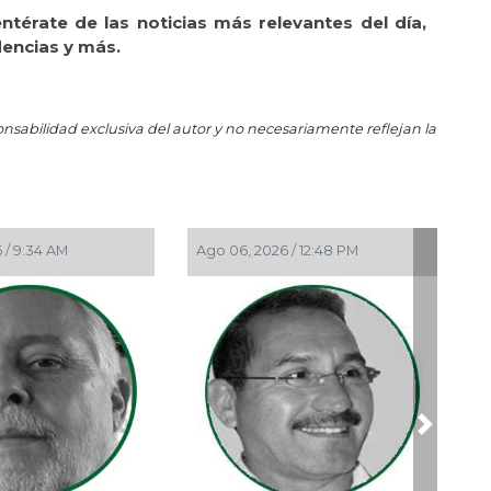
entérate de las noticias más relevantes del día,
May
dencias y más.
Las
May
El 
onsabilidad exclusiva del autor y no necesariamente reflejan la
Abr
Gri
Abr
La 
9:34 AM
Ago 06, 2026 / 12:48 PM
Ago 05, 2
Abr
Dem
Abr 
La 
Abr
Ros
Next
Abr
Ord