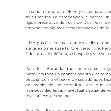
La señora toma el teléfono y escucha pacien
de su marido. La composición le parece un t
rígida preceptiva de Juan de Dios Peza, 
atrevida con algunos ritmos inevitables de Ja
—Me gustó, a secas —contesta ella al apar
aunque no me atrae tanto el verso libre. Pe
Fidel toma el teléfono, se despide y vuelve a
Para Rosa Borunda –me confirma su amiga 
Maza- era todo un acontecimiento vivir como 
peculiar como el padre de sus adorados hijos 
en medio de un torbellino, ése que c
hiperactividad física, intelectual y social de
relacionarse, de mandar…
Pero Rosa Borunda pensaba junto con Nietz