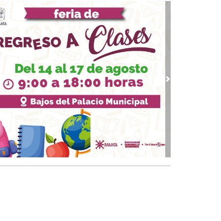
07, 2026 / 09:33
upo MAS contra Veracruz
 03, 2026 / 09:38
quinto partido
02, 2026 / 09:16
gar a los 74
vious
Next
01, 2026 / 09:33
 piernas nacionales se han cubierto de gloria
 30, 2026 / 09:28
quinto juego
25, 2026 / 10:31
 de cal: México va bien en el Mundial
 24, 2026 / 09:53
Papa y el arzobispo
 22, 2026 / 09:24
 del Padre
18, 2026 / 09:23