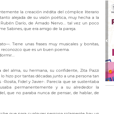
Jul 
Gr
temente la creación inédita del cómplice literario
anto alejada de su visión poética, muy hecha a la
Jul
de Rubén Darío, de Amado Nervo… tal vez un poco
El 
ime Sabines, que era amigo de la pareja.
Jul 
Lle
Pre
ato—. Tiene unas frases muy musicales y bonitas,
Jul 
ro reconozco que es un buen poema.
Las
 dormir…
Jun
El 
del alma, su hermana, su confidente, Zita Pazzi
Jun 
lo hizo por tantas décadas junto a una persona tan
Una
-Rosita, Fidel y Javier-. Parecía que se sustentaba
Jun
ausaba permanentemente y a su alrededor la
El 
 Fidel, que no paraba nunca de pensar, de hablar, de
Jun
Día
sche que para cualquier persona solamente hay un
Jun 