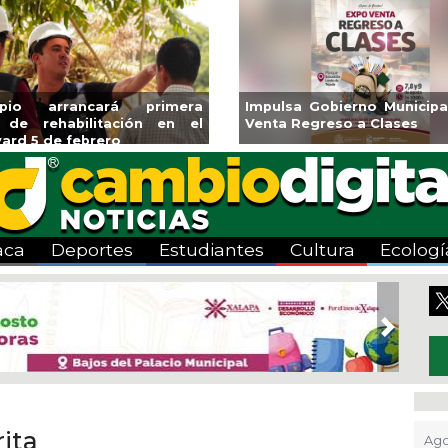
o arrancará primera
Impulsa Gobierno Municipal E
 rehabilitación en el
Venta Regreso a Clases
 5 de febrero
aca
Deportes
Estudiantes
Cultura
Ecologí
Next
ita
Ago