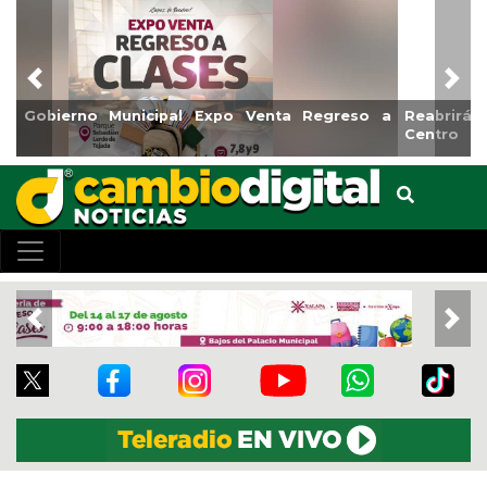
Previous
Nex
Reabrirá Coatzacoalcos la Alberca Semiolímpica Zona
Centro
Previous
Nex