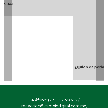
¿Quién es periodista?
Teléfono: (229) 922-97-15 /
redaccion@cambiodigital.com.mx,
¿Qué es
¿Quiénes
Directorio
/
/
/
CD?
somos?
Productos
Contáctanos
Consejo
/
/
y Servicios
Editorial