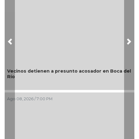
Previous
Nex
detienen a presunto acosador en Boca del
¿Con o sin 
6 / 7:00 PM
Ago 08, 2026 / 