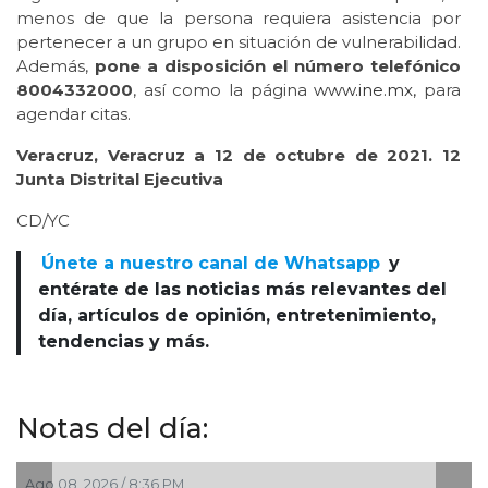
menos de que la persona requiera asistencia por
pertenecer a un grupo en situación de vulnerabilidad.
Además,
pone a disposición el número telefónico
8004332000
, así como la página
www.ine.mx,
para
agendar citas.
Veracruz, Veracruz a 12 de octubre de 2021. 12
Junta Distrital Ejecutiva
CD/YC
Únete a nuestro canal de Whatsapp
y
entérate de las noticias más relevantes del
día, artículos de opinión, entretenimiento,
tendencias y más.
Notas del día:
6 / 8:36 PM
Ago 08, 2026 / 