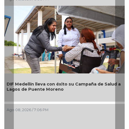
Alcaldesa Ma
lín lleva con éxito su Campaña de Salud a
nuevos módul
 Puente Moreno
imagen de la
Boca del Río
6 / 7:06 PM
Ago 08, 2026 / 