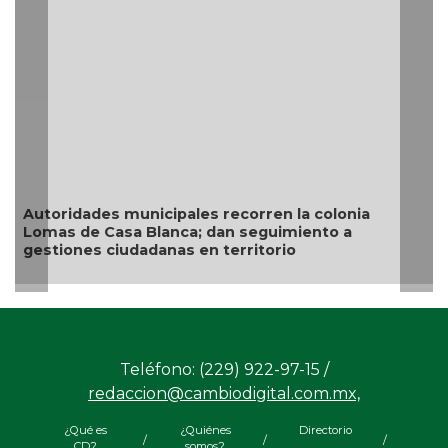
Resguarda Ay
situación de 
es municipales recorren la colonia
 Casa Blanca; dan seguimiento a
 ciudadanas en territorio
Teléfono: (229) 922-97-15 /
redaccion@cambiodigital.com.mx,
¿Qué es
¿Quiénes
Directorio
/
/
/
CD?
somos?