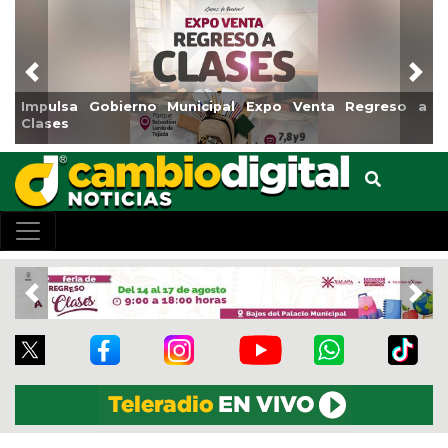
Previous
Nex
Municipal Expo Venta Regreso a
Reabrirá Coatzacoalcos
Centro
Previous
Nex