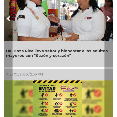
Previous
Nex
Una silla de ruedas, u
 sabor y bienestar a los adultos
Alondra: Pedro Miguel
n y corazón"
petición de familia
Ago 05, 2026 / 12:13 PM