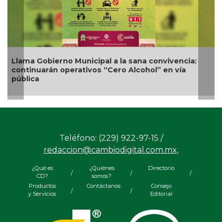
icipal a la sana convivencia:
Nueva oferta educativ
ivos “Cero Alcohol” en vía
competitividad turísti
Teléfono: (229) 922-97-15 /
redaccion@cambiodigital.com.mx,
¿Qué es
¿Quiénes
Directorio
/
/
/
CD?
somos?
Productos
Contáctanos
Consejo
/
/
y Servicios
Editorial