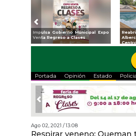
Previous
nicipal Expo
Reabrirá Coatzacoalcos la
In
ses
Alberca Semiolímpica Zona
a 
Centro
Vi
Portada
Opinión
Estado
Polici
Previous
Ago 02, 2021 / 13:08
Respirar veneno: Queman t