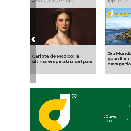
Ago 07, 2026 / 5:30 AM
Ago 07, 2026 / 4:30 AM
Previous
Día Mundial de los Far
Carlota de México: la
guardianes de la
última emperatriz del país
navegación marítima
Te
¿Qué es
/
CD?