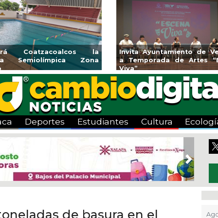
vita Ayuntamiento de Veracruz
Aplicará CMAS el Pr
Temporada de Artes “Escena
Tandeo durante agost
va”
aca
Deportes
Estudiantes
Cultura
Ecologí
Next
oneladas de basura en el
Ago