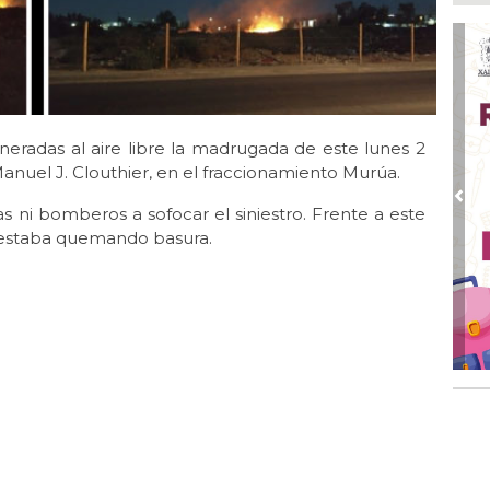
tel
Ago
Inv
Tem
Ago
Go
ineradas al aire libre la madrugada de este lunes 2
crí
anuel J. Clouthier, en el fraccionamiento Murúa.
inf
Pre
s ni bomberos a sofocar el siniestro. Frente a este
Ago
e estaba quemando basura.
Des
pre
Ago
AD
gra
Ago
Gar
col