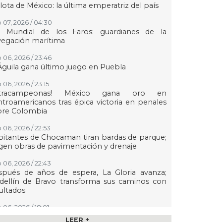
lota de México: la última emperatriz del país
 07, 2026 / 04:30
a Mundial de los Faros: guardianes de la
vegación marítima
 06, 2026 / 23:46
Águila gana último juego en Puebla
 06, 2026 / 23:15
etracampeonas! México gana oro en
troamericanos tras épica victoria en penales
bre Colombia
 06, 2026 / 22:53
itantes de Chocaman tiran bardas de parque;
gen obras de pavimentación y drenaje
 06, 2026 / 22:43
spués de años de espera, La Gloria avanza;
dellín de Bravo transforma sus caminos con
ultados
 06, 2026 / 18:01
n transmisión especial y emotivo convivio
LEER +