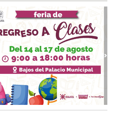
eradiocambiodigital festeja 17 años
 06, 2026 / 18:00
ita Ayuntamiento de Veracruz a disfrutar la
porada de Artes Veracruz “Escena Viva”
 06, 2026 / 16:56
bierno de Boca del Río identifica puntos
ticos, exige a CAB soluciones definitivas a la
raestructura hidráulica
vious
Next
 06, 2026 / 15:53
file de estrellas durante la alfombra roja en el
-estreno de “Loco México Mágico”
 06, 2026 / 15:09
EEM Latina 2026 reunirá en Veracruz a los
ndes protagonistas del espectáculo mexicano
 06, 2026 / 14:52
antiza Rosa María patrimonio de familias en
onias de Veracruz con entrega de escrituras