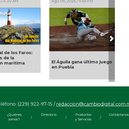
Ago 06, 2026 / 11:46 PM
Ago 06, 2026 / 11:15 P
Next
¡Tetracampeonas
os:
gana oro en
El Águila gana último juego
Centroamericano
en Puebla
épica victoria en
sobre Colombia
léfono: (229) 922-97-15 /
redaccion@cambiodigital.com.
¿Quiénes
Directorio
Productos
Contáctanos
/
/
/
somos?
y Servicios