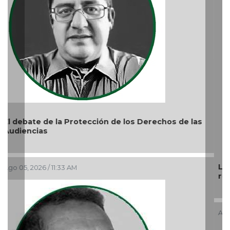
La devoción protege la doctrina y nos lleva a no
reprimir el amor a Dios
Ago 04, 2026 / 9:32 AM