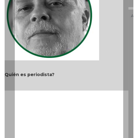
Aproveche estímulos fiscales; Gobierno Estatal lo
apoya
Teléfono: (229) 922-97-15 /
redaccion@cambiodigital.com.mx,
¿Qué es
¿Quiénes
Directorio