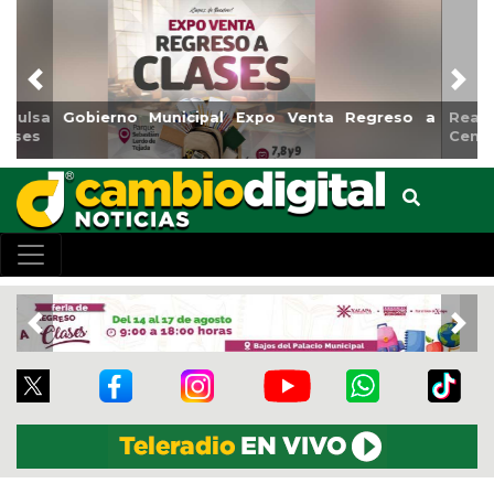
Previous
Nex
Reabrirá Coatzacoalcos la Alberca Semiolímpica Zona
Centro
Previous
Nex