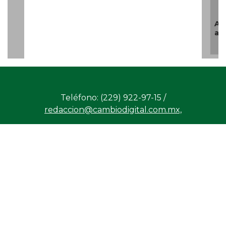
/
/
/
CD?
somos?
Productos
Contáctanos
Consejo
/
/
y Servicios
Editorial