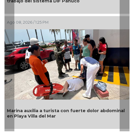
bajo del sistema DIF Pánuco
bonito 
08, 2026 / 1:25 PM
Ago 08, 2
na auxilia a turista con fuerte dolor abdominal
Catean 
laya Villa del Mar