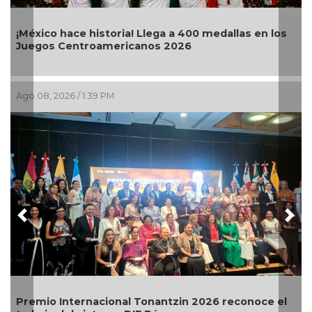
xico hace historia! Llega a 400 medallas en los
Ayuntam
gos Centroamericanos 2026
espacio
08, 2026 / 1:39 PM
Ago 08, 2
Previous
Nex
mio Internacional Tonantzin 2026 reconoce el
Gobiern