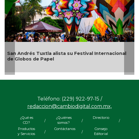
al Internacional
¿Con o sin espuma?
Teléfono: (229) 922-97-15 /
redaccion@cambiodigital.com.mx,
¿Qué es
¿Quiénes
Directorio
/
/
/
CD?
somos?
Productos
Contáctanos
Consejo
/
/
y Servicios
Editorial