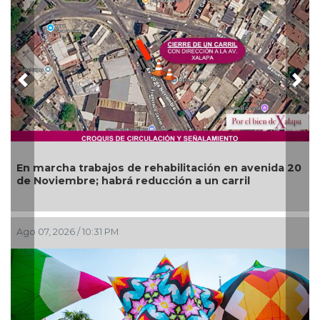
Previous
Nex
Más de 120 elementos de seguridad 
ión en avenida 20
operativos vs rodadas de motociclis
n carril
del Río
Ago 07, 2026 / 6:49 PM