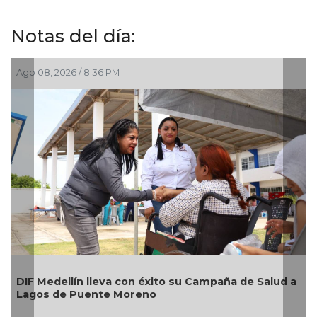
Notas del día:
Ago 08, 2026 / 8:36 PM
Ag
Al
DIF Medellín lleva con éxito su Campaña de Salud a
nu
Lagos de Puente Moreno
im
Bo