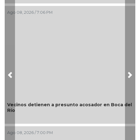
Ago 08, 2026 / 7:06 PM
Ag
Previous
Nex
Vecinos detienen a presunto acosador en Boca del
Río
¿
Ago 08, 2026 / 7:00 PM
Ag