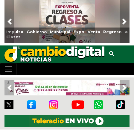
Previous
Nex
al Expo Venta Regreso a
Reabrirá Coatzacoalcos la Alb
Centro
Previous
Nex