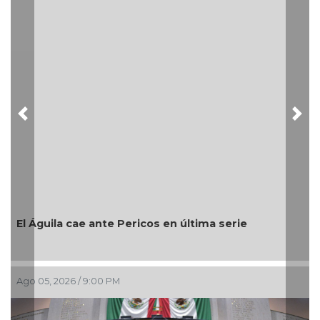
Previous
Nex
Encabeza monseñor José Tri
festejos de la Patrona de 
os en última serie
Ago 05, 2026 / 7:46 PM