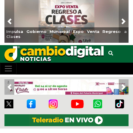
Previous
Nex
Municipal Expo Venta Regreso a
Reabrirá Coatzacoalcos
Centro
Previous
Nex