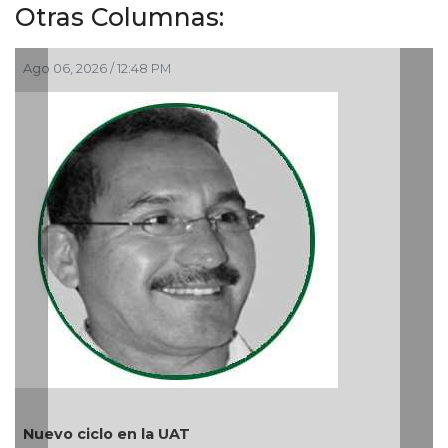
Otras Columnas:
M
Ago 05, 2026 / 9:42 AM
UAT