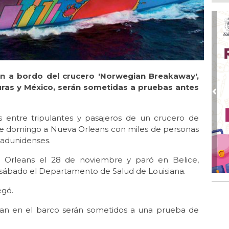
Ago
¿C
Ago
Pe
com
Ago
n a bordo del crucero 'Norwegian Breakaway',
Mo
for
uras y México, serán sometidas a pruebas antes
del
Pre
Ago
s entre tripulantes y pasajeros de un crucero de
Ayu
te domingo a Nueva Orleans con miles de personas
a l
tadunidenses.
Ago 
Ayu
 Orleans el 28 de noviembre y paró en Belice,
lab
l sábado el Departamento de Salud de Louisiana.
Ago
egó.
Qui
ajan en el barco serán sometidos a una prueba de