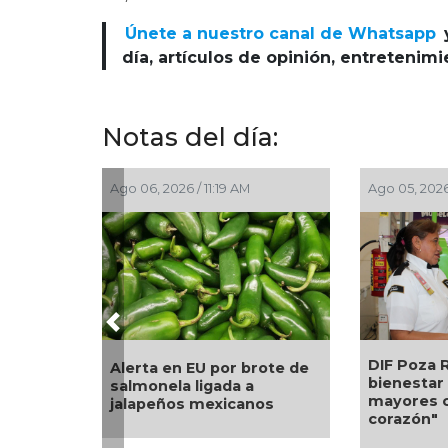
Únete a nuestro canal de Whatsapp
día, artículos de opinión, entretenim
Notas del día:
6 / 2:59 PM
Ago 05, 2026 / 2:56 PM
Ago 0
Previous
ierno Municipal
Una 
La UNAM analiza sanción
convivencia:
nuev
de hasta 20 millones de
án operativos
Alon
pesos a Territorium Life
ohol” en vía
Soni
peti