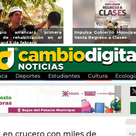
licará CMAS el Programa de
Guarniciones y banquet
ndeo durante agosto
colonia El Mango en Pá
aca
Deportes
Estudiantes
Cultura
Ecologí
Next
 en crucero con miles de
Ago