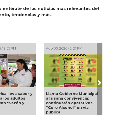
y entérate de las noticias más relevantes del
iento, tendencias y más.
5, 2026 / 2:23 PM
Ago 05, 2026 / 12:13 PM
Next
silla de ruedas, un
Nueva oferta educativa
o apoyo para Flor
impulsará la
dra: Pedro Miguel y
competitividad turística
a Marie responden a
de Veracruz
ción de familia