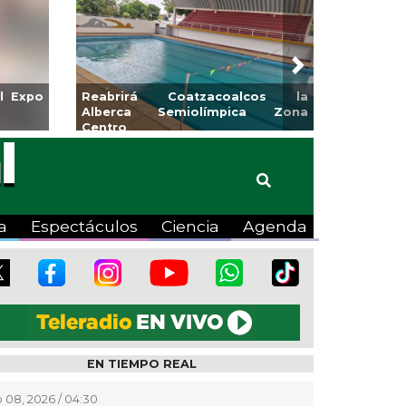
Next
as para la
Emprendedores de Xalapa
nuco
exponen en Mercadito
Bicentenario
a
Espectáculos
Ciencia
Agenda
EN TIEMPO REAL
 08, 2026 / 04:30