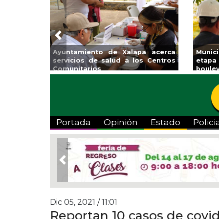
Previous
tzacoalcos la
Invita Ayuntamiento de Veracruz
Ap
olímpica Zona
a Temporada de Artes “Escena
Ta
Viva”
Portada
Opinión
Estado
Polici
Previous
Dic 05, 2021 / 11:01
Reportan 10 casos de covid