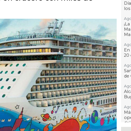
Día
los
Ago
¡L
Man
Ma
Ago
En 
20 
Ago
San
de 
Ago
Al
Bug
Ago
Má
ope
del