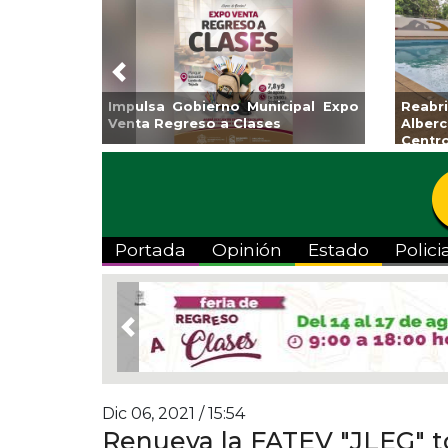
Previous
Guarniciones y banquetas para la
Empr
colonia El Mango en Pánuco
exp
Bicent
Portada
Opinión
Estado
Polici
Previous
Dic 06, 2021 / 15:54
Renueva la FATEV "JLEG" t