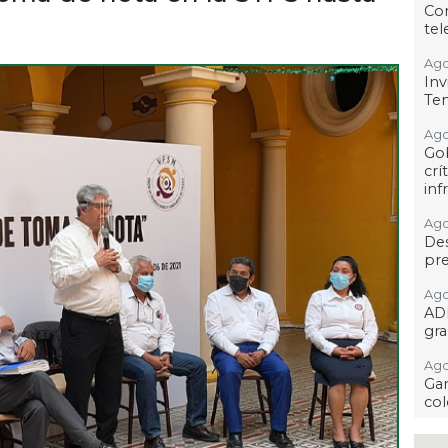
Co
tel
Ago
Inv
Tem
Ago
Go
crí
inf
Ago
Des
pre
Ago
AD
gra
Ago
Gar
col
Ago