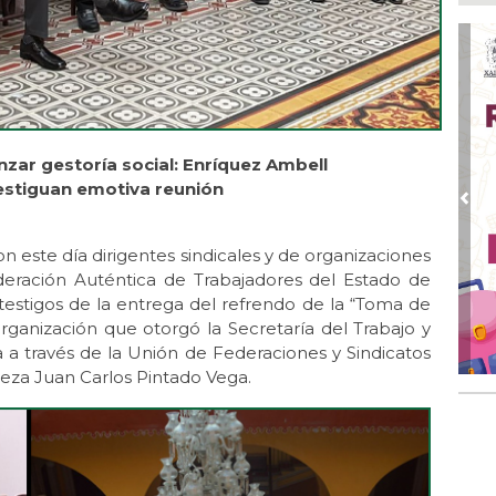
Nah
par
la 
Ago
El 
y s
anzar gestoría social: Enríquez Ambell
Ago
Des
testiguan emotiva reunión
de 
Pre
Ago
n este día dirigentes sindicales y de organizaciones
Di
eración Auténtica de Trabajadores del Estado de
emp
estigos de la entrega del refrendo de la “Toma de
Ago
anización que otorgó la Secretaría del Trabajo y
Tod
a a través de la Unión de Federaciones y Sindicatos
Fes
za Juan Carlos Pintado Vega.
Ago
Ar
en 