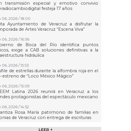
n transmisión especial y emotivo convivio
eradiocambiodigital festeja 17 años
 06, 2026 / 18:00
ita Ayuntamiento de Veracruz a disfrutar la
porada de Artes Veracruz “Escena Viva”
 06, 2026 / 16:56
bierno de Boca del Río identifica puntos
ticos, exige a CAB soluciones definitivas a la
raestructura hidráulica
 06, 2026 / 15:53
file de estrellas durante la alfombra roja en el
-estreno de “Loco México Mágico”
 06, 2026 / 15:09
EEM Latina 2026 reunirá en Veracruz a los
ndes protagonistas del espectáculo mexicano
 06, 2026 / 14:52
antiza Rosa María patrimonio de familias en
onias de Veracruz con entrega de escrituras
 06, 2026 / 14:45
LEER +