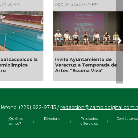
 / 6:57 PM
Ago 01, 2026 / 6:23 PM
Next
Emprendedores de Xalapa
exponen en Mercadito
nes y banquetas
Bicentenario
lonia El Mango en
léfono: (229) 922-97-15 /
redaccion@cambiodigital.com.
¿Quiénes
Directorio
Productos
Contáctanos
/
/
/
somos?
y Servicios