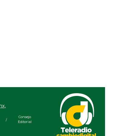
mx,
Consejo
/
Editorial