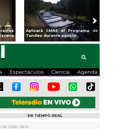
Next
sa la
Continúa Coatza Vive el Verano
Coyote
2026 con cine, actividades
lúdicas y expo
a
Espectáculos
Ciencia
Agenda
EN TIEMPO REAL
 06, 2026 / 18:01