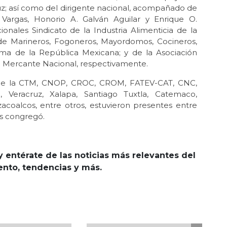
ruz; así como del dirigente nacional, acompañado de
 Vargas, Honorio A. Galván Aguilar y Enrique O.
nales Sindicato de la Industria Alimenticia de la
de Marineros, Fogoneros, Mayordomos, Cocineros,
ima de la República Mexicana; y de la Asociación
na Mercante Nacional, respectivamente.
 de la CTM, CNOP, CROC, CROM, FATEV-CAT, CNC,
 Veracruz, Xalapa, Santiago Tuxtla, Catemaco,
oalcos, entre otros, estuvieron presentes entre
os congregó.
y entérate de las noticias más relevantes del
iento, tendencias y más.