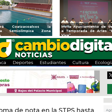
endedores de Xalapa
Coatzacoalcos impul
onen en Mercadito
halterofilia con la Copa 
enario
2026
aca
Deportes
Estudiantes
Cultura
Ecologí
Next
oma de nota en la STPS hasta
Ago