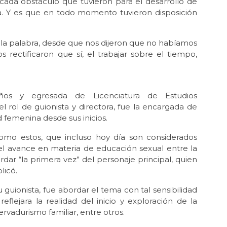
ada obstáculo que tuvieron para el desarrollo de
ia. Y es que en todo momento tuvieron disposición
 la palabra, desde que nos dijeron que no habíamos
rectificaron que sí, el trabajar sobre el tiempo,
ños y egresada de Licenciatura de Estudios
 rol de guionista y directora, fue la encargada de
d femenina desde sus inicios.
omo estos, que incluso hoy día son considerados
 el avance en materia de educación sexual entre la
dar “la primera vez” del personaje principal, quien
licó.
u guionista, fue abordar el tema con tal sensibilidad
flejara la realidad del inicio y exploración de la
ervadurismo familiar, entre otros.