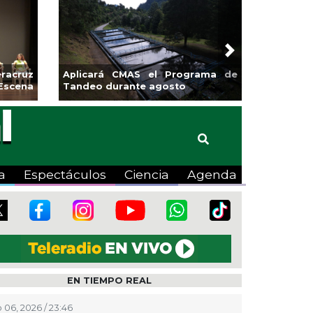
Next
sa la
Continúa Coatza Vive el Verano
Coyote
2026 con cine, actividades
lúdicas y expo
a
Espectáculos
Ciencia
Agenda
EN TIEMPO REAL
 06, 2026 / 23:46