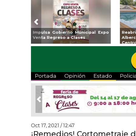
Previous
Guarniciones y banquetas para la
Empr
colonia El Mango en Pánuco
exp
Bicent
Portada
Opinión
Estado
Polici
Previous
Oct 17, 2021 / 12:47
¡Remedios! Cortometraje 