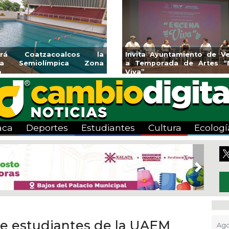
endedores de Xalapa
Coatzacoalcos impul
onen en Mercadito
halterofilia con la Copa 
enario
2026
aca
Deportes
Estudiantes
Cultura
Ecologí
Next
de estudiantes de la UAEM
Ago