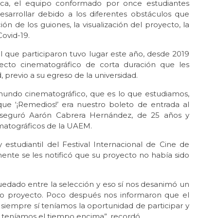
luca, el equipo conformado por once estudiantes
sarrollar debido a los diferentes obstáculos que
ón de los guiones, la visualización del proyecto, la
ovid-19.
 el que participaron tuvo lugar este año, desde 2019
yecto cinematográfico de corta duración que les
 previo a su egreso de la universidad.
l mundo cinematográfico, que es lo que estudiamos,
e ‘¡Remedios!’ era nuestro boleto de entrada al
aseguró Aarón Cabrera Hernández, de 25 años y
ematográficos de la UAEM.
y estudiantil del Festival Internacional de Cine de
lmente se les notificó que su proyecto no había sido
uedado entre la selección y eso sí nos desanimó un
o proyecto. Poco después nos informaron que el
 siempre sí teníamos la oportunidad de participar y
 teníamos el tiempo encima”, recordó.