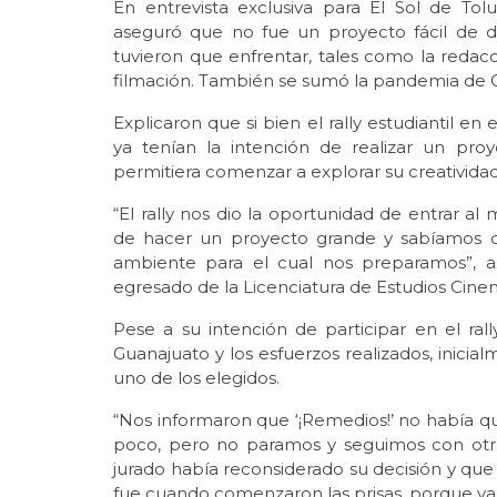
En entrevista exclusiva para El Sol de To
aseguró que no fue un proyecto fácil de de
tuvieron que enfrentar, tales como la redacci
filmación. También se sumó la pandemia de C
Explicaron que si bien el rally estudiantil en
ya tenían la intención de realizar un pro
permitiera comenzar a explorar su creatividad,
“El rally nos dio la oportunidad de entrar a
de hacer un proyecto grande y sabíamos qu
ambiente para el cual nos preparamos”, 
egresado de la Licenciatura de Estudios Cin
Pese a su intención de participar en el rall
Guanajuato y los esfuerzos realizados, inicia
uno de los elegidos.
“Nos informaron que ‘¡Remedios!’ no había q
poco, pero no paramos y seguimos con otr
jurado había reconsiderado su decisión y que
fue cuando comenzaron las prisas, porque ya