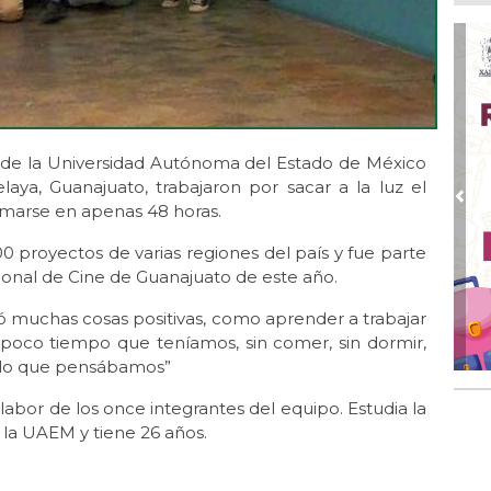
Go
crí
inf
Ago
Des
pre
 de la Universidad Autónoma del Estado de México
Ago
AD
ya, Guanajuato, trabajaron por sacar a la luz el
gra
Pre
ilmarse en apenas 48 horas.
Ago
0 proyectos de varias regiones del país y fue parte
Gar
acional de Cine de Guanajuato de este año.
col
ó muchas cosas positivas, como aprender a trabajar
Ago
Nah
 poco tiempo que teníamos, sin comer, sin dormir,
par
e lo que pensábamos”
la 
 labor de los once integrantes del equipo. Estudia la
Ago
 la UAEM y tiene 26 años.
El 
y s