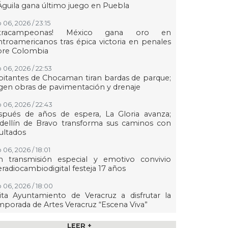
Águila gana último juego en Puebla
 06, 2026 / 23:15
etracampeonas! México gana oro en
troamericanos tras épica victoria en penales
bre Colombia
 06, 2026 / 22:53
itantes de Chocaman tiran bardas de parque;
gen obras de pavimentación y drenaje
 06, 2026 / 22:43
spués de años de espera, La Gloria avanza;
dellín de Bravo transforma sus caminos con
ultados
 06, 2026 / 18:01
n transmisión especial y emotivo convivio
eradiocambiodigital festeja 17 años
 06, 2026 / 18:00
ita Ayuntamiento de Veracruz a disfrutar la
porada de Artes Veracruz “Escena Viva”
 06, 2026 / 16:56
LEER +