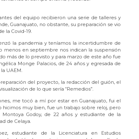
rantes del equipo recibieron una serie de talleres y
nde, Guanajuato, no obstante, su preparación se vio
e la Covid-19.
nzó la pandemia y teníamos la incertidumbre de
 o menos en septiembre nos indican la suspensión
o más de lo previsto y para marzo de este año fue
gélica Monge Palacios, de 24 años y egresada de
e la UAEM.
paración del proyecto, la redacción del guión, el
visualización de lo que sería “Remedios”.
iones, me tocó a mí por estar en Guanajuato, fui el
 hicimos muy bien, fue un trabajo sobre reloj, pero
zo Montoya Godoy, de 22 años y estudiante de la
ad de Celaya.
z, estudiante de la Licenciatura en Estudios