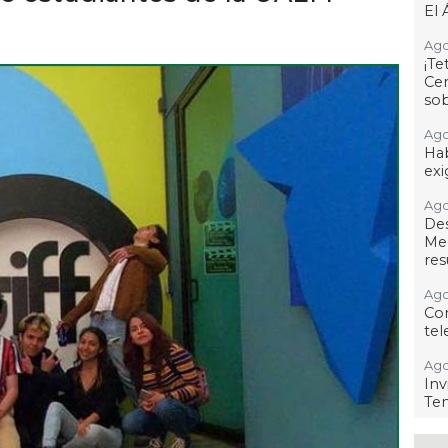
El 
Ago
¡T
Cen
so
Ago
Hab
exi
Ago
De
Me
res
Ago
Co
tel
Ago
Inv
Tem
Ago