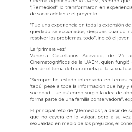
Cinematográficos de la UAEM, recordó que c
“¡Remedios!” lo transformaron en experienc
de sacar adelante el proyecto.
“Fue una experiencia en toda la extensión de
quedado seleccionados, después cuando nos 
resolver los problemas, todo”, indicó el joven.
La “primera vez”
Vanessa Castellanos Acevedo, de 24 a
Cinematográficos de la UAEM, quien fungió el
decidir el tema del cortometraje: la sexualida
“Siempre he estado interesada en temas c
‘tabú’ pese a toda la información que hay y
sociedad. Fue así como surgió la idea de abor
forma parte de una familia conservadora”, exp
El principal reto de “¡Remedios!”, a decir de s
que no cayera en lo vulgar, pero a su vez re
sexualidad en medio de los prejuicios, el cons