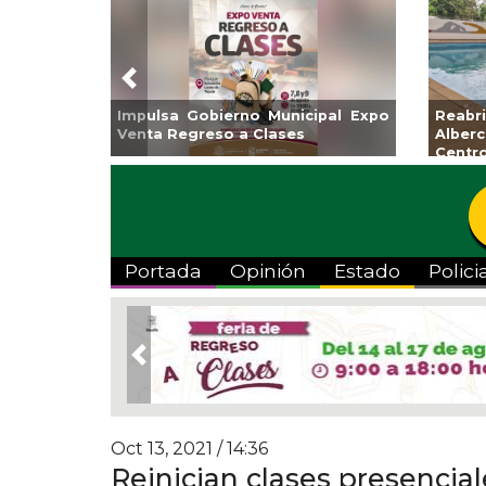
Previous
rá Coatzacoalcos la
Invita Ayuntamiento de Ver
a Semiolímpica Zona
a Temporada de Artes “Es
Viva”
Portada
Opinión
Estado
Polici
Previous
Oct 13, 2021 / 14:36
Reinician clases presencia