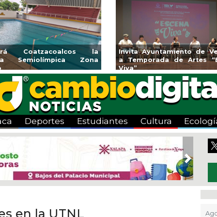
acruz
Aplicará CMAS el Programa de
Guarniciones y
cena
Tandeo durante agosto
colonia El Ma
aca
Deportes
Estudiantes
Cultura
Ecologí
Next
les en la UTNL
Ago