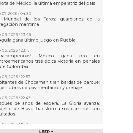
lota de México: la última emperatriz del país
 07, 2026 / 04:30
a Mundial de los Faros: guardianes de la
vegación marítima
 06, 2026 / 23:46
Águila gana último juego en Puebla
 06, 2026 / 23:15
etracampeonas! México gana oro en
troamericanos tras épica victoria en penales
bre Colombia
 06, 2026 / 22:53
itantes de Chocaman tiran bardas de parque;
gen obras de pavimentación y drenaje
 06, 2026 / 22:43
spués de años de espera, La Gloria avanza;
dellín de Bravo transforma sus caminos con
ultados
 06, 2026 / 18:01
n transmisión especial y emotivo convivio
LEER +