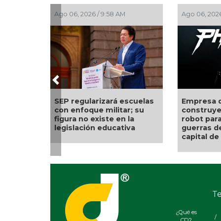
Ago 06, 2026 / 9:43 AM
Ago 05, 2026 / 9:3
Previous
as
Empresa de EU está
Ante el avance d
construyendo soldados
universidades 
robot para librar las
evaluar capacid
guerras del mañana con
memoria: Ibero
capital de Eric Trump
Te
¿Qué es
/
CD?