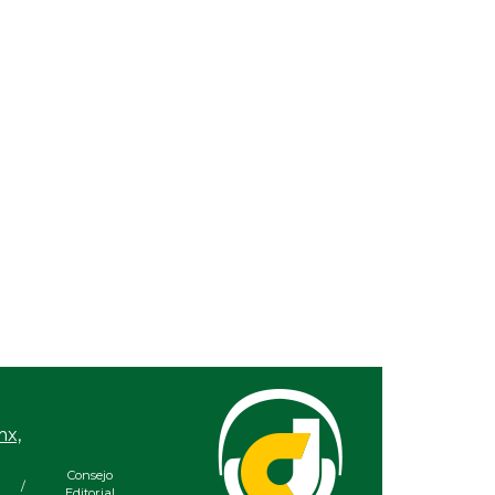
/ 10:47 AM
Jul 30, 2026 / 10:23 AM
 de la UV gana
Examen de ingreso a la
mayor
UNAM, con sesgos de
a universitaria
género
ticas del
mx,
Consejo
/
Editorial