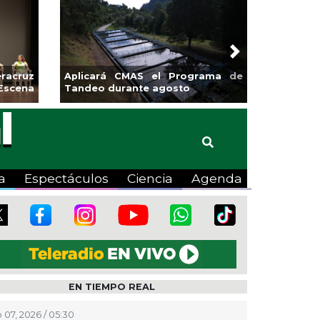
Next
 banquetas para la
Emprendedores de Xalapa
ngo en Pánuco
exponen en Mercadito
Bicentenario
a
Espectáculos
Ciencia
Agenda
EN TIEMPO REAL
 07, 2026 / 05:30