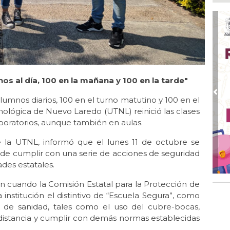
tel
Ago
Inv
Tem
Ago
Go
crí
 al día, 100 en la mañana y 100 en la tarde"
inf
Pre
umnos diarios, 100 en el turno matutino y 100 en el
Ago
nológica de Nuevo Laredo (UTNL) reinició las clases
Des
aboratorios, aunque también en aulas.
pre
Ago
de la UTNL, informó que el lunes 11 de octubre se
AD
go de cumplir con una serie de acciones de seguridad
gra
ades estatales.
Ago
n cuando la Comisión Estatal para la Protección de
Gar
 institución el distintivo de “Escuela Segura”, como
col
s de sanidad, tales como el uso del cubre-bocas,
distancia y cumplir con demás normas establecidas