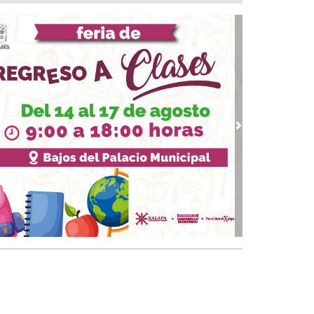
eradiocambiodigital festeja 17 años
 06, 2026 / 18:00
ita Ayuntamiento de Veracruz a disfrutar la
porada de Artes Veracruz “Escena Viva”
 06, 2026 / 16:56
bierno de Boca del Río identifica puntos
ticos, exige a CAB soluciones definitivas a la
raestructura hidráulica
vious
Next
 06, 2026 / 15:53
file de estrellas durante la alfombra roja en el
-estreno de “Loco México Mágico”
 06, 2026 / 15:09
EEM Latina 2026 reunirá en Veracruz a los
ndes protagonistas del espectáculo mexicano
 06, 2026 / 14:52
antiza Rosa María patrimonio de familias en
onias de Veracruz con entrega de escrituras