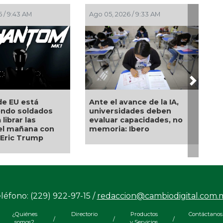
3 AM
Ago 03, 2026 / 11:00 AM
Ago 03, 2026 
Next
e la IA,
Comienza el pago de la
Estudiante
deben
Beca Rita Cetina 2026:
oro en la 
ades, no
calendario por apellido del
competenci
3 al 14 de agosto
de matemá
mundo
léfono: (229) 922-97-15 /
redaccion@cambiodigital.com.
¿Quiénes
Directorio
Productos
Contáctanos
/
/
/
somos?
y Servicios