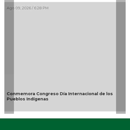
Ago 09, 2026 / 6:28 PM
Ago 
Conmemora Congreso Día Internacional de los
Ros
Pueblos Indígenas
20 