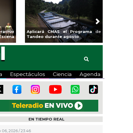
Next
sa la
Continúa Coatza Vive el Verano
Coyote
2026 con cine, actividades
lúdicas y expo
a
Espectáculos
Ciencia
Agenda
EN TIEMPO REAL
 06, 2026 / 23:46