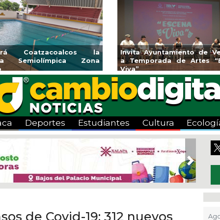
endedores de Xalapa
Coatzacoalcos impul
onen en Mercadito
halterofilia con la Copa 
enario
2026
aca
Deportes
Estudiantes
Cultura
Ecologí
Next
asos de Covid-19; 312 nuevos
Ago