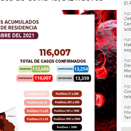
El 
Ago
¡T
Cen
so
Ago
Hab
exi
Ago
De
Me
res
Ago
Co
tel
Ago
Inv
Tem
Ago