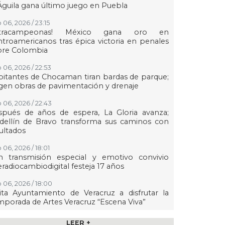
Águila gana último juego en Puebla
 06, 2026 / 23:15
etracampeonas! México gana oro en
troamericanos tras épica victoria en penales
bre Colombia
 06, 2026 / 22:53
itantes de Chocaman tiran bardas de parque;
gen obras de pavimentación y drenaje
 06, 2026 / 22:43
spués de años de espera, La Gloria avanza;
dellín de Bravo transforma sus caminos con
ultados
 06, 2026 / 18:01
n transmisión especial y emotivo convivio
eradiocambiodigital festeja 17 años
 06, 2026 / 18:00
ita Ayuntamiento de Veracruz a disfrutar la
porada de Artes Veracruz “Escena Viva”
 06, 2026 / 16:56
LEER +