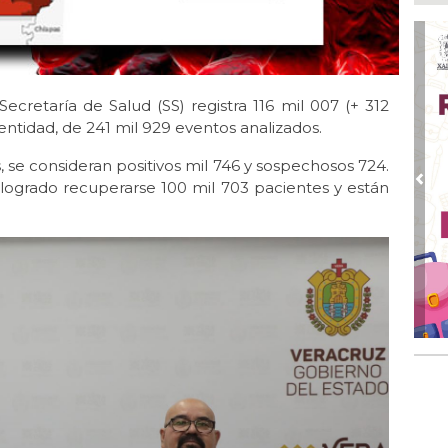
Go
crí
inf
Ago
Des
Secretaría de Salud (SS) registra 116 mil 007 (+ 312
pre
ntidad, de 241 mil 929 eventos analizados.
Ago
, se consideran positivos mil 746 y sospechosos 724.
AD
gra
 logrado recuperarse 100 mil 703 pacientes y están
Pre
Ago
Gar
col
Ago
Nah
par
la 
Ago
El 
y s