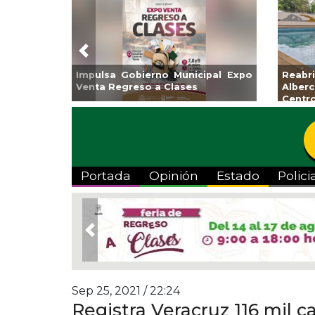
Previous
Guarniciones y banquetas para la
Empr
colonia El Mango en Pánuco
exp
Bicent
Portada
Opinión
Estado
Polici
Previous
Sep 25, 2021 / 22:24
Registra Veracruz 116 mil c