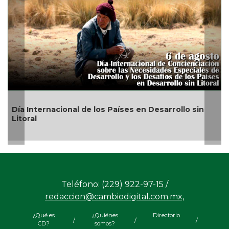
Día Internacional de los Países en Desarrollo sin
Litoral
Teléfono: (229) 922-97-15 /
redaccion@cambiodigital.com.mx,
¿Qué es
¿Quiénes
Directorio
/
/
/
CD?
somos?