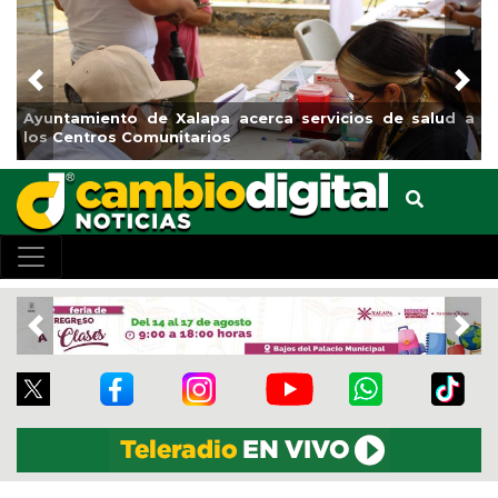
Previous
Nex
 a
Municipio arrancará primera etapa de rehabilitación en
el boulevard 5 de febrero
Previous
Nex