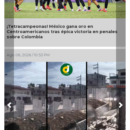
eonas! México gana oro en
Con transmisió
canos tras épica victoria en penales
teleradiocambio
mbia
 10:53 PM
Ago 06, 2026 / 4:5
Previous
Nex