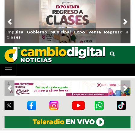
Previous
Nex
erno Municipal Expo Venta Regreso a
Reabrirá Coatzaco
Centro
Previous
Nex