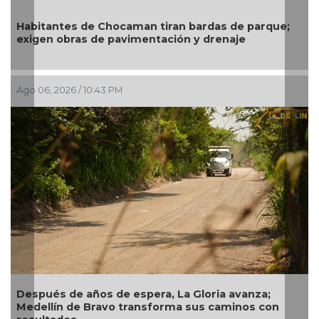
Gobierno de Boc
 de Chocaman tiran bardas de parque;
exige a CAB sol
as de pavimentación y drenaje
infraestructura
/ 10:43 PM
Ago 06, 2026 / 2:5
años de espera, La Gloria avanza;
Garantiza Rosa
e Bravo transforma sus caminos con
colonias de Ve