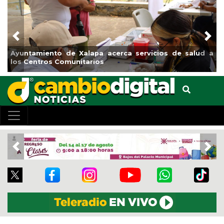
Previous
Nex
amiento de Xalapa acerca servicios de salud a
Municipio 
entros Comunitarios
el bouleva
Previous
Nex