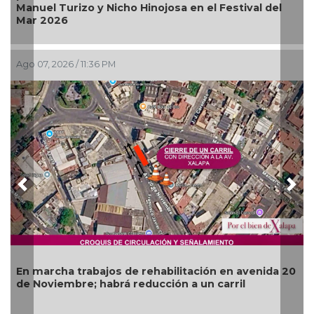
Alcalde S
l Turizo y Nicho Hinojosa en el Festival del
Bugambili
2026
 2026 / 11:36 PM
Ago 07, 202
Previous
Nex
Más de 1
rcha trabajos de rehabilitación en avenida 20
operativo
viembre; habrá reducción a un carril
del Río