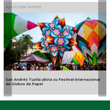
 2026 / 10:31 PM
Ago 07, 202
ndrés Tuxtla alista su Festival Internacional
¿Con o s
obos de Papel