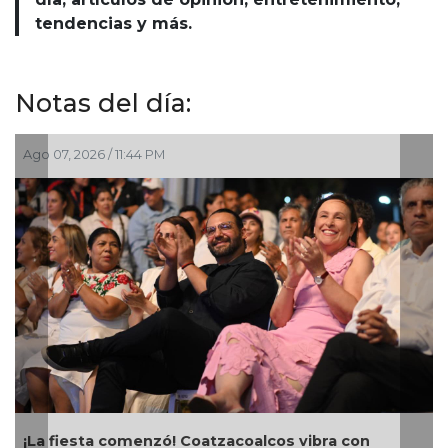
tendencias y más.
Notas del día:
 2026 / 11:44 PM
Ago 07, 202
iesta comenzó! Coatzacoalcos vibra con