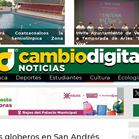
rirá Coatzacoalcos la
Invita Ayuntamiento de Ve
rca Semiolímpica Zona
a Temporada de Artes “
o
Viva”
aca
Deportes
Estudiantes
Cultura
Ecologí
Next
s globeros en San Andrés
Ago