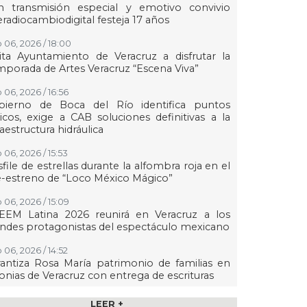
n transmisión especial y emotivo convivio
eradiocambiodigital festeja 17 años
 06, 2026 / 18:00
ita Ayuntamiento de Veracruz a disfrutar la
porada de Artes Veracruz “Escena Viva”
 06, 2026 / 16:56
bierno de Boca del Río identifica puntos
ticos, exige a CAB soluciones definitivas a la
raestructura hidráulica
 06, 2026 / 15:53
file de estrellas durante la alfombra roja en el
-estreno de “Loco México Mágico”
 06, 2026 / 15:09
EEM Latina 2026 reunirá en Veracruz a los
ndes protagonistas del espectáculo mexicano
 06, 2026 / 14:52
antiza Rosa María patrimonio de familias en
onias de Veracruz con entrega de escrituras
 06, 2026 / 14:45
LEER +