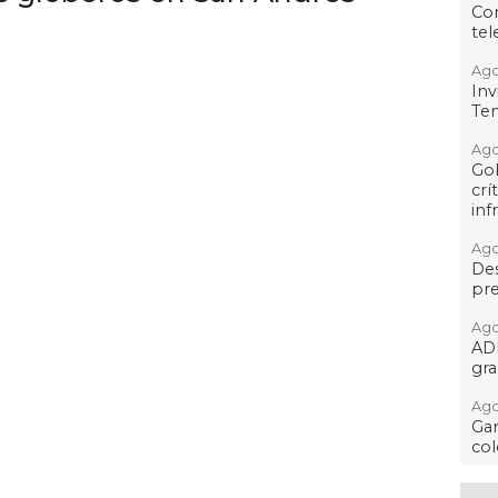
Co
tel
Ago
Inv
Tem
Ago
Go
crí
inf
Ago
Des
pre
Ago
AD
gra
Ago
Gar
col
Ago