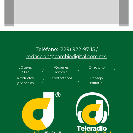
Teléfono: (229) 922-97-15 /
redaccion@cambiodigital.com.mx,
¿Qué es
¿Quiénes
Directorio
/
/
/
CD?
somos?
Productos
Contáctanos
Consejo
/
/
y Servicios
Editorial