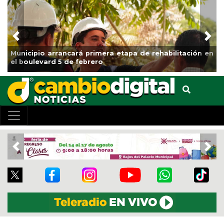
Previous
Nex
 primera etapa de rehabilitación en
Impulsa Gobierno Mun
ebrero
Clases
Previous
Nex