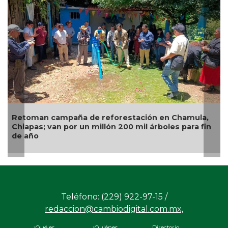
de reforestación en Chamula,
Alertan en Puebla por
 millón 200 mil árboles para fin
infectadas de miasis
Teléfono: (229) 922-97-15 /
redaccion@cambiodigital.com.mx,
¿Qué es
¿Quiénes
Directorio