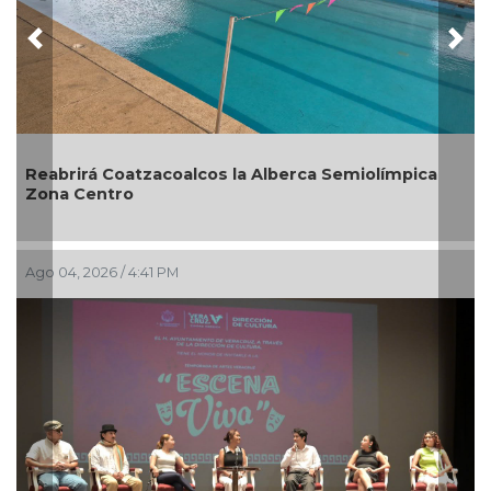
Previous
Nex
 la Alberca Semiolímpica
Guarniciones y banquetas p
en Pánuco
Ago 01, 2026 / 6:23 PM