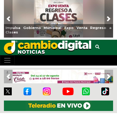
Previous
Nex
cipal Expo Venta Regreso a
Reabrirá Coatzacoalcos la A
Centro
Previous
Nex