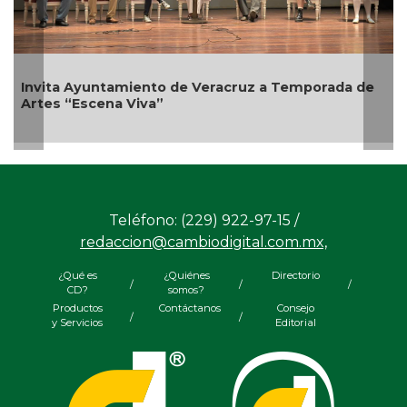
e Veracruz a Temporada de
Emprendedores de Xalapa 
Bicentenario
Teléfono: (229) 922-97-15 /
redaccion@cambiodigital.com.mx,
¿Qué es
¿Quiénes
Directorio
/
/
/
CD?
somos?
Productos
Contáctanos
Consejo
/
/
y Servicios
Editorial