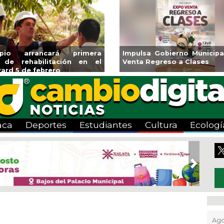
ará CMAS el Programa de
Guarniciones y banquetas 
o durante agosto
colonia El Mango en Pánuc
aca
Deportes
Estudiantes
Cultura
Ecologí
Next
Ago