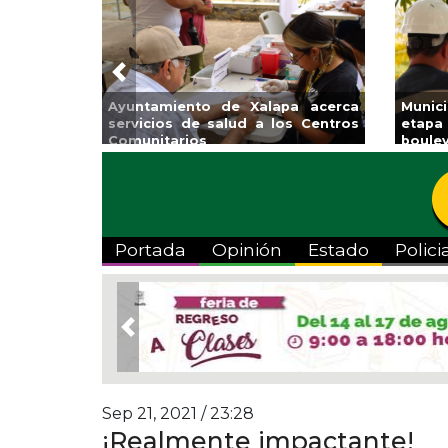
Previous
Invita Ayuntamiento de Veracruz
Aplic
a Temporada de Artes “Escena
Tande
Viva”
Portada
Opinión
Estado
Polici
Previous
Sep 21, 2021 / 23:28
¡Realmente impactante!