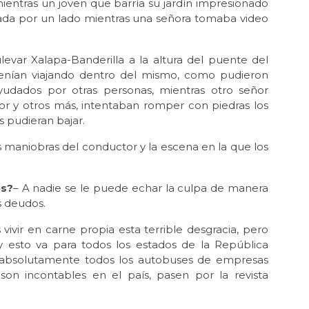
ientras un joven que barría su jardín impresionado
irada por un lado mientras una señora tomaba video
evar Xalapa-Banderilla a la altura del puente del
 venían viajando dentro del mismo, como pudieron
ayudados por otras personas, mientras otro señor
or y otros más, intentaban romper con piedras los
os pudieran bajar.
as maniobras del conductor y la escena en la que los
es?
– A nadie se le puede echar la culpa de manera
s deudos.
vivir en carne propia esta terrible desgracia, pero
 esto va para todos los estados de la República
o absolutamente todos los autobuses de empresas
 son incontables en el país, pasen por la revista