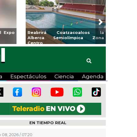
Next
para la
Emprendedores de Xalapa
o
exponen en Mercadito
Bicentenario
a
Espectáculos
Ciencia
Agenda
EN TIEMPO REAL
 08, 2026 / 07:20