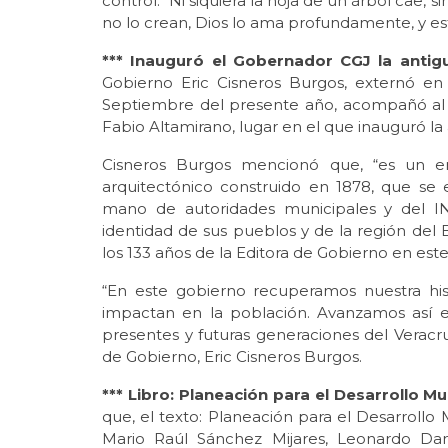
control. “Ni siquiera la hoja de un árbol cae,
no lo crean, Dios lo ama profundamente, y es
*** Inauguró el Gobernador CGJ la antig
Gobierno Eric Cisneros Burgos, externó e
Septiembre del presente año, acompañó al
Fabio Altamirano, lugar en el que inauguró la 
Cisneros Burgos mencionó que, “es un em
arquitectónico construido en 1878, que se
mano de autoridades municipales y del IN
identidad de sus pueblos y de la región de
los 133 años de la Editora de Gobierno en est
“En este gobierno recuperamos nuestra his
impactan en la población. Avanzamos así e
presentes y futuras generaciones del Veracr
de Gobierno, Eric Cisneros Burgos.
*** Libro: Planeación para el Desarrollo Mu
que, el texto: Planeación para el Desarrollo 
Mario Raúl Sánchez Mijares, Leonardo Dan