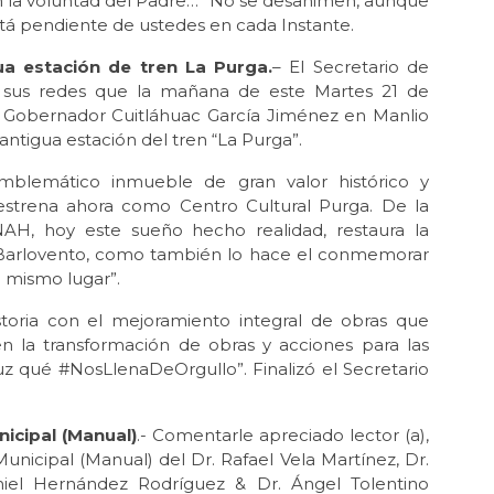
 sin la voluntad del Padre…” No se desanimen, aunque
tá pendiente de ustedes en cada Instante.
ua estación de tren La Purga.
– El Secretario de
n sus redes que la mañana de este Martes 21 de
 Gobernador Cuitláhuac García Jiménez en Manlio
antigua estación del tren “La Purga”.
blemático inmueble de gran valor histórico y
 estrena ahora como Centro Cultural Purga. De la
AH, hoy este sueño hecho realidad, restaura la
l Barlovento, como también lo hace el conmemorar
e mismo lugar”.
toria con el mejoramiento integral de obras que
n la transformación de obras y acciones para las
uz qué #NosLlenaDeOrgullo”. Finalizó el Secretario
nicipal (Manual)
.- Comentarle apreciado lector (a),
Municipal (Manual) del Dr. Rafael Vela Martínez, Dr.
iel Hernández Rodríguez & Dr. Ángel Tolentino