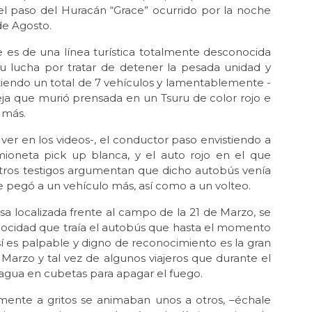
l paso del Huracán “Grace” ocurrido por la noche
de Agosto.
 es de una línea turística totalmente desconocida
su lucha por tratar de detener la pesada unidad y
istiendo un total de 7 vehículos y lamentablemente -
reja que murió prensada en un Tsuru de color rojo e
 más.
ver en los videos-, el conductor paso envistiendo a
amioneta pick up blanca, y el auto rojo en el que
otros testigos argumentan que dicho autobús venía
e pegó a un vehículo más, así como a un volteo.
a localizada frente al campo de la 21 de Marzo, se
locidad que traía el autobús que hasta el momento
í es palpable y digno de reconocimiento es la gran
e Marzo y tal vez de algunos viajeros que durante el
agua en cubetas para apagar el fuego.
lmente a gritos se animaban unos a otros, –échale