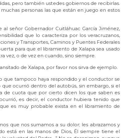
idas, pero también ustedes gobiernos de recibirlas.
e muchas personas las que están en juego en estos
 al señor Gobernador Cuitláhuac García Jiménez,
sibilidad que lo caracteriza por los veracruzanos,
aciones y Transportes, Caminos y Puentes Federales
 puerta para que el libramiento de Xalapa sea usado
tra vez, o de vez en cuando, sino siempre.
nsitado de Xalapa, por favor nos sirva de ejemplo.
erno que tampoco haya respondido y el conductor se
 que ocurrió dentro del autobús, sin embargo, si el
ra de cuota que por cierto dicen los que saben es
ocurrió, es decir, el conductor hubiera tenido que
 que es muy probable exista en el libramiento de
ecimos que nos sumamos a su dolor; les abrazamos y
o está en las manos de Dios, Él siempre tiene el