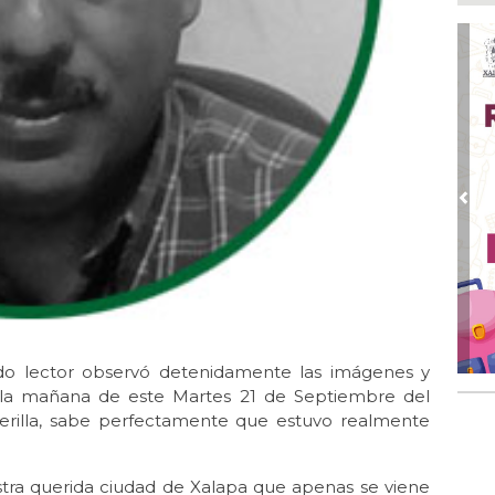
Ago
Al
Bug
Ago
Má
ope
del
Ago
¿C
Pre
Ago
Pe
com
Ago
Mo
for
ado lector observó detenidamente las imágenes y
del
or la mañana de este Martes 21 de Septiembre del
erilla, sabe perfectamente que estuvo realmente
ra querida ciudad de Xalapa que apenas se viene