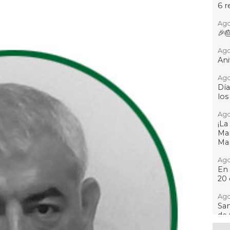
6 r
Ago
🎉
Ago
Ani
Ago
Día
los
Ago
¡L
Man
Ma
Ago
En 
20 
Ago
San
de 