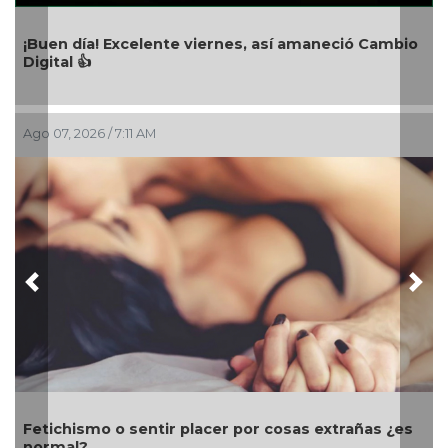
¡Buen día! Excelente viernes, así amaneció Cambio
Digital 👍
A
Ago 07, 2026 / 7:11 AM
Previous
Nex
Fetichismo o sentir placer por cosas extrañas ¿es
normal?