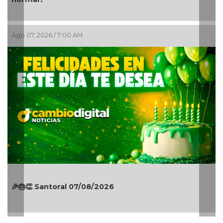
A
Ago 07, 2026 / 7:00 AM
🎉🎂👏 Santoral 07/08/2026