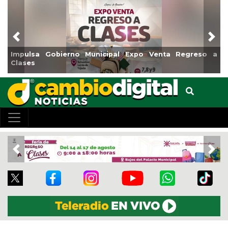
Previous
Nex
Impulsa Gobierno Municipal Expo Venta Regreso a
R
Clases
C
Previous
Nex