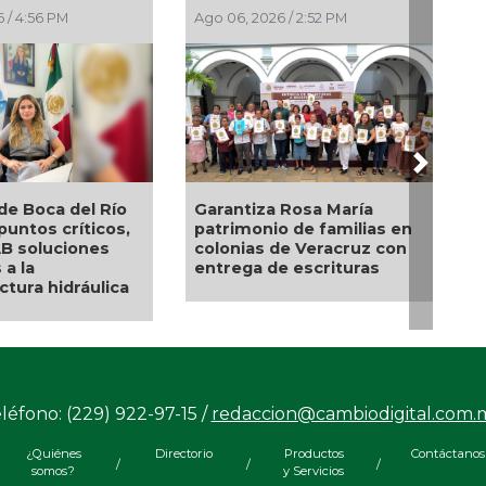
 / 4:56 PM
Ago 06, 2026 / 2:52 PM
Ago 06
Next
de Boca del Río
Garantiza Rosa María
Nahl
 puntos críticos,
patrimonio de familias en
Rica
AB soluciones
colonias de Veracruz con
para 
 a la
entrega de escrituras
empr
ctura hidráulica
biene
nort
léfono: (229) 922-97-15 /
redaccion@cambiodigital.com.
¿Quiénes
Directorio
Productos
Contáctanos
/
/
/