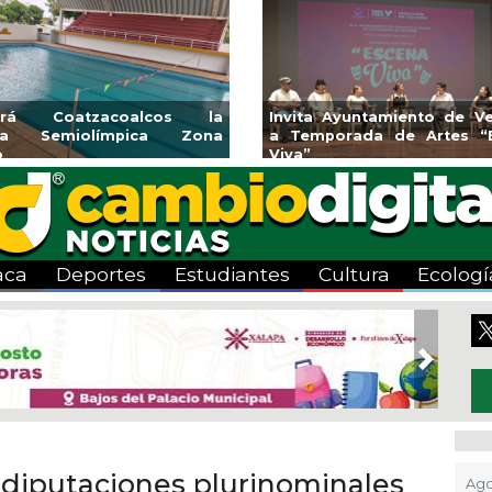
rirá Coatzacoalcos la
Invita Ayuntamiento de Ve
rca Semiolímpica Zona
a Temporada de Artes “
o
Viva”
aca
Deportes
Estudiantes
Cultura
Ecologí
Next
 diputaciones plurinominales
Ago