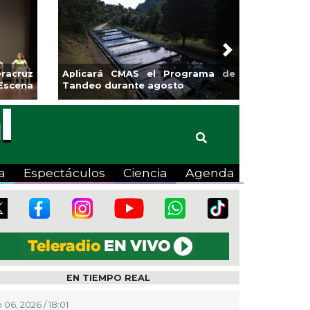
Next
racruz
Aplicará CMAS el Programa de
Guarniciones
Escena
Tandeo durante agosto
colonia El M
a
Espectáculos
Ciencia
Agenda
EN TIEMPO REAL
 06, 2026 / 18:01