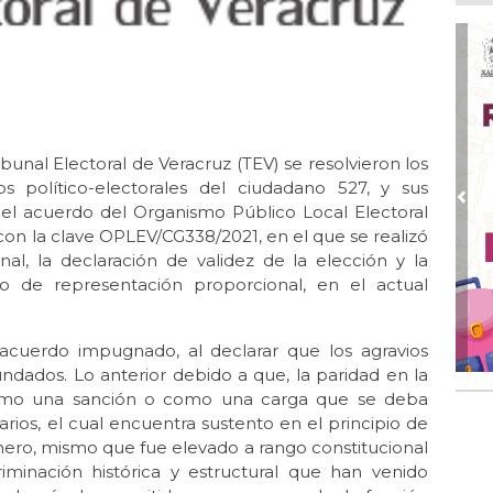
Nah
par
la 
Ago
El 
y s
ribunal Electoral de Veracruz (TEV) se resolvieron los
Ago
Des
s político-electorales del ciudadano 527, y sus
de 
Pre
el acuerdo del Organismo Público Local Electoral
con la clave OPLEV/CG338/2021, en el que se realizó
Ago
al, la declaración de validez de la elección y la
Di
emp
io de representación proporcional, en el actual
Ago
Tod
 acuerdo impugnado, al declarar que los agravios
Fes
undados. Lo anterior debido a que, la paridad en la
omo una sanción o como una carga que se deba
Ago
Ar
arios, el cual encuentra sustento en el principio de
en 
nero, mismo que fue elevado a rango constitucional
riminación histórica y estructural que han venido