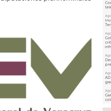
Co
tel
Ago
Inv
Tem
Ago
Go
crí
inf
Ago
Des
pre
Ago
AD
gra
Ago
Gar
col
Ago