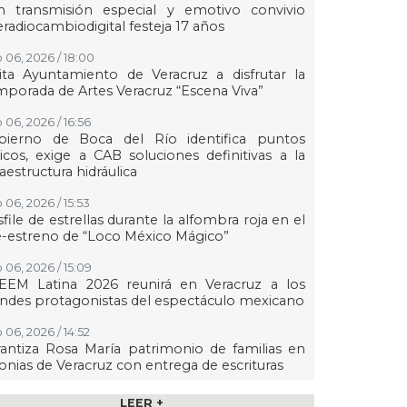
n transmisión especial y emotivo convivio
eradiocambiodigital festeja 17 años
 06, 2026 / 18:00
ita Ayuntamiento de Veracruz a disfrutar la
porada de Artes Veracruz “Escena Viva”
 06, 2026 / 16:56
bierno de Boca del Río identifica puntos
ticos, exige a CAB soluciones definitivas a la
raestructura hidráulica
 06, 2026 / 15:53
file de estrellas durante la alfombra roja en el
-estreno de “Loco México Mágico”
 06, 2026 / 15:09
EEM Latina 2026 reunirá en Veracruz a los
ndes protagonistas del espectáculo mexicano
 06, 2026 / 14:52
antiza Rosa María patrimonio de familias en
onias de Veracruz con entrega de escrituras
 06, 2026 / 14:45
LEER +