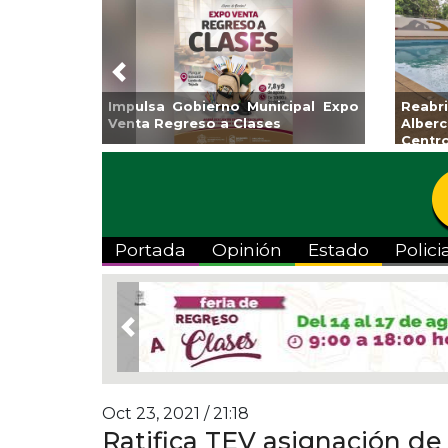
Previous
Impulsa Gobierno Municipal Expo
Reab
Venta Regreso a Clases
Albe
Centr
Portada
Opinión
Estado
Polici
Previous
Oct 23, 2021 / 21:18
Ratifica TEV asignación de