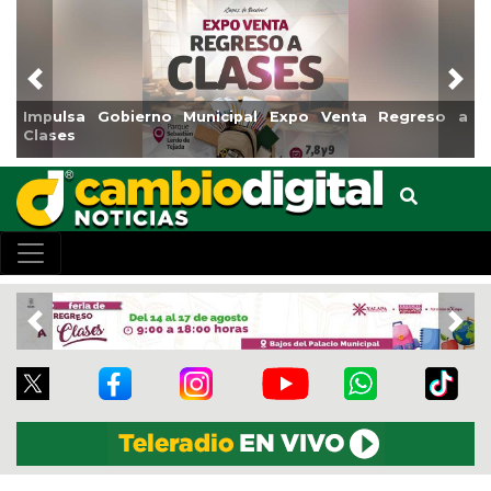
Previous
Nex
Reabrirá Coatzacoalcos la Alberca Semiolímpica Zona
Centro
Previous
Nex