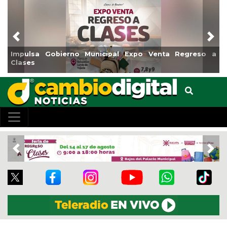
Previous
Nex
reso a
Reabrirá Coatzacoalcos la Alberca Semiolímpica Z
Centro
Previous
Nex