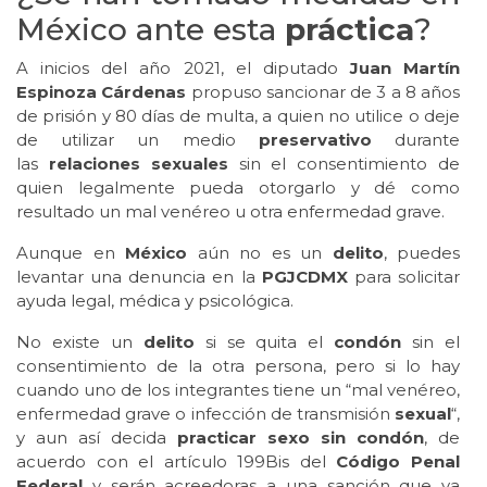
México ante esta
práctica
?
A inicios del año 2021, el diputado
Juan Martín
Espinoza Cárdenas
propuso sancionar de 3 a 8 años
de prisión y 80 días de multa, a quien no utilice o deje
de utilizar un medio
preservativo
durante
las
relaciones sexuales
sin el consentimiento de
quien legalmente pueda otorgarlo y dé como
resultado un mal venéreo u otra enfermedad grave.
Aunque en
México
aún no es un
delito
, puedes
levantar una denuncia en la
PGJCDMX
para solicitar
ayuda legal, médica y psicológica.
No existe un
delito
si se quita el
condón
sin el
consentimiento de la otra persona, pero si lo hay
cuando uno de los integrantes tiene un “mal venéreo,
enfermedad grave o infección de transmisión
sexual
“,
y aun así decida
practicar sexo sin condón
, de
acuerdo con el artículo 199Bis del
Código Penal
Federal
y serán acreedoras a una sanción que va