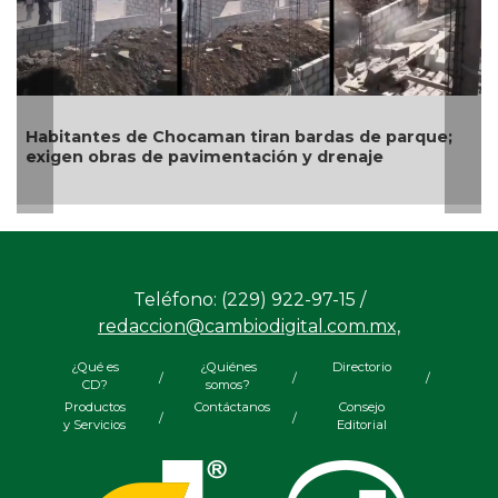
Gobierno de Boca del Río identifica puntos crític
exige a CAB soluciones definitivas a la
infraestructura hidráulica
que;
Teléfono: (229) 922-97-15 /
redaccion@cambiodigital.com.mx,
¿Qué es
¿Quiénes
Directorio
/
/
/
CD?
somos?
Productos
Contáctanos
Consejo
/
/
y Servicios
Editorial