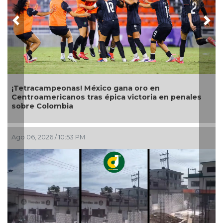
Previous
Nex
Con transmisión especial y emotivo convivio
teleradiocambiodigital festeja 17 años
ales
Ago 06, 2026 / 4:56 PM